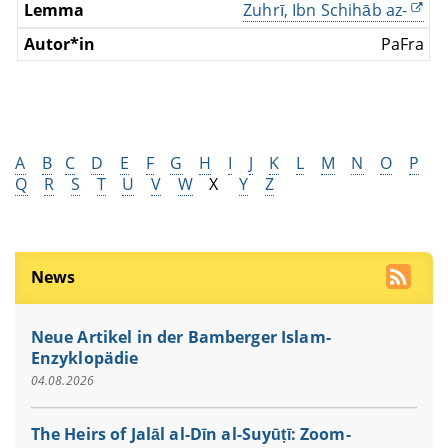
Zuhrī, Ibn Schihāb az-
PaFra
A
B
C
D
E
F
G
H
I
J
K
L
M
N
O
P
Q
R
S
T
U
V
W
X
Y
Z
News
Neue Artikel in der Bamberger Islam-
Enzyklopädie
04.08.2026
The Heirs of Jalāl al-Dīn al-Suyūṭī: Zoom-