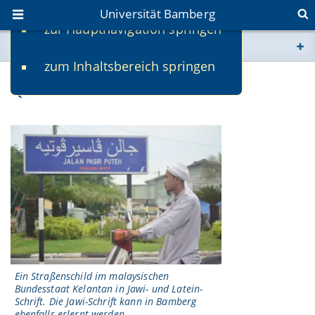
Universität Bamberg
zur Hauptnavigation springen
Sie befinden sich hier:
zum Inhaltsbereich springen
www.uni-bamberg.de
Qualifikationsziele
univis.uni-bamberg.de
fis.uni-bamberg.de
Ein Straßenschild im malaysischen
Bundesstaat Kelantan in Jawi- und Latein-
Schrift. Die Jawi-Schrift kann in Bamberg
ebenfalls erlernt werden.