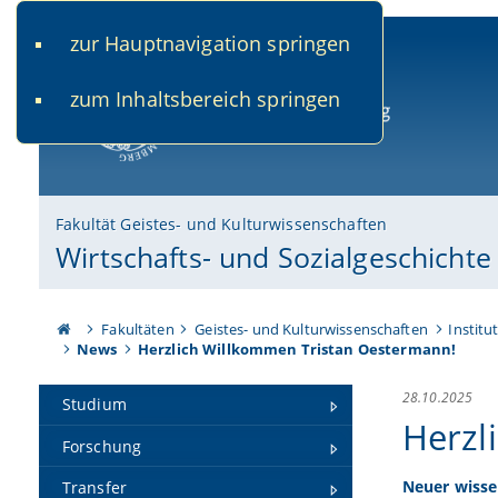
zur Hauptnavigation springen
www.uni-bamberg.de
univis.uni-bamberg.de
fis.u
zum Inhaltsbereich springen
Universität Bamberg
Fakultät Geistes- und Kulturwissenschaften
Wirtschafts- und Sozialgeschicht
Fakultäten
Geistes- und Kulturwissenschaften
Institu
News
Herzlich Willkommen Tristan Oestermann!
28.10.2025
Studium
Herzl
Forschung
Neuer wisse
Transfer