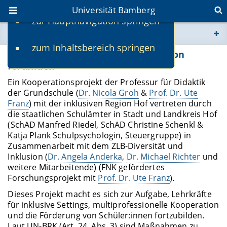
Universität Bamberg
zur Hauptnavigation springen
Sie befinden sich hier:
zum Inhaltsbereich springen
www.uni-bamberg.de
„All-In“ – Alle Lehrkräfte für Inklusion
fortbilden
univis.uni-bamberg.de
Ein Kooperationsprojekt der Professur für Didaktik
der Grundschule (
Dr. Nicola Groh
&
Prof. Dr. Ute
Franz
) mit der inklusiven Region Hof vertreten durch
fis.uni-bamberg.de
die staatlichen Schulämter in Stadt und Landkreis Hof
(SchAD Manfred Riedel, SchAD Christine Schenkl &
Katja Plank Schulpsychologin, Steuergruppe) in
Zusammenarbeit mit dem ZLB-Diversität und
Inklusion (
Dr. Angela Anderka
,
Dr. Michael Richter
und
weitere Mitarbeitende) (FNK gefördertes
Forschungsprojekt mit
Prof. Dr. Ute Franz
).
Dieses Projekt macht es sich zur Aufgabe, Lehrkräfte
für inklusive Settings, multiprofessionelle Kooperation
und die Förderung von Schüler:innen fortzubilden.
Laut UN-BRK (Art. 24, Abs. 3) sind Maßnahmen zu