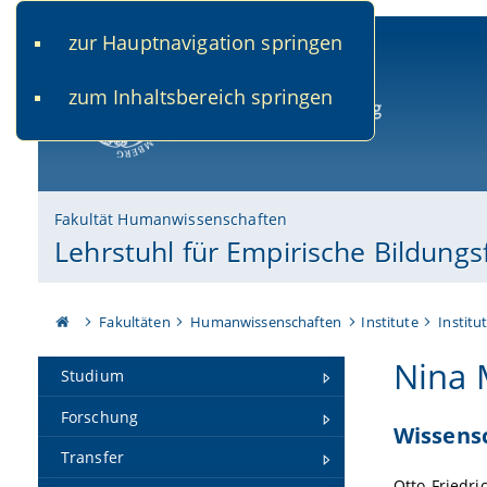
zur Hauptnavigation springen
www.uni-bamberg.de
univis.uni-bamberg.de
fis.u
zum Inhaltsbereich springen
Universität Bamberg
Fakultät Humanwissenschaften
Lehrstuhl für Empirische Bildung
Fakultäten
Humanwissenschaften
Institute
Institu
Nina 
Studium
Forschung
Wissensc
Transfer
Otto-Friedri