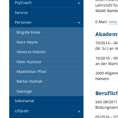
PsyCoach
Lehrstuhl f
96045 Bamb
Service
E-Mail:
nina.
Personen
Brigitte Finke
Akademi
Nora Heyne
10/2014 – 0
(M. Sc.) an 
Vanessa Hübner
10/2010 – 09
Peter Kuntner
an der Marti
Maximilian Pfost
2009 Allgem
Hameln
Bärbel Rzehak
Sonstige
Beruflic
Sekretariat
Seit 08/2017
Bildungsver
LitSpatz
05/2016 – 07