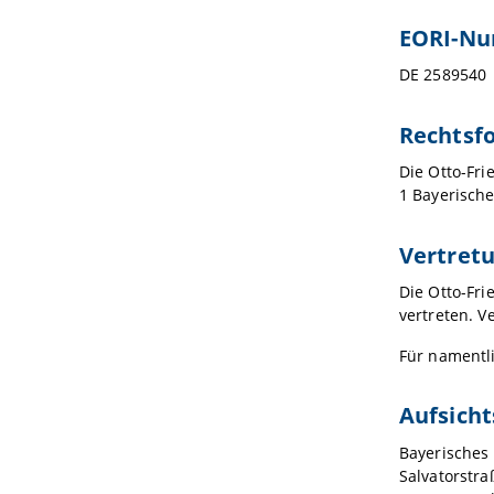
EORI-N
DE 2589540
Rechtsf
Die Otto-Fri
1 Bayerische
Vertret
Die Otto-Fri
vertreten. V
Für namentl
Aufsich
Bayerisches
Salvatorstra