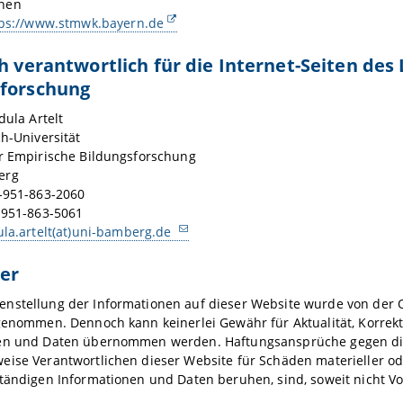
hen
tps://www.stmwk.bayern.de
ch verantwortlich für die Internet-Seiten des
sforschung
dula Artelt
ch-Universität
ür Empirische Bildungsforschung
erg
9-951-863-2060
-951-863-5061
ula.artelt(at)uni-bamberg.de
er
nstellung der Informationen auf dieser Website wurde von der O
genommen. Dennoch kann keinerlei Gewähr für Aktualität, Korrekthe
en und Daten übernommen werden. Haftungsansprüche gegen die 
ise Verantwortlichen dieser Website für Schäden materieller ode
tändigen Informationen und Daten beruhen, sind, soweit nicht Vor