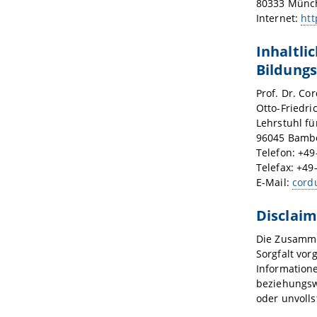
80333 Münc
Internet:
ht
Inhaltli
Bildung
Prof. Dr. Cor
Otto-Friedri
Lehrstuhl f
96045 Bamb
Telefon: +4
Telefax: +49
E-Mail:
cord
Disclaim
Die Zusamme
Sorgfalt vor
Information
beziehungswe
oder unvolls