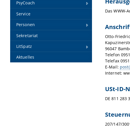
Herausg
PsyCoach
Das WWW-Ange
Service
Personen
Anschrif
Sekretariat
Otto-Friedri
Kapuzinerst
LitSpatz
96047 Bamb
Telefon 095
Aktuelles
Telefax 095
E-Mail:
post
Internet: w
USt-ID-N
DE 811 283 
Steuer
207/147/300