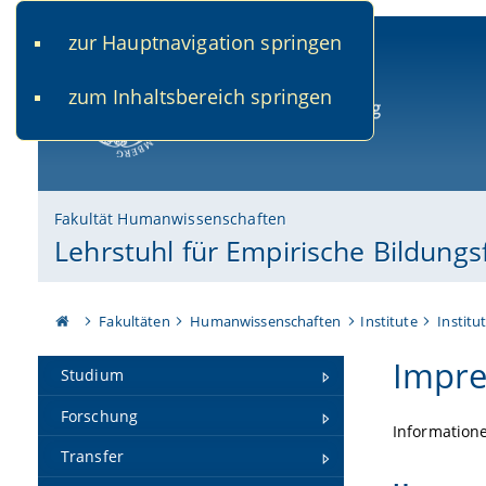
zur Hauptnavigation springen
www.uni-bamberg.de
univis.uni-bamberg.de
fis.u
zum Inhaltsbereich springen
Universität Bamberg
Fakultät Humanwissenschaften
Lehrstuhl für Empirische Bildung
Fakultäten
Humanwissenschaften
Institute
Institu
Impr
Studium
Forschung
Informatione
Transfer