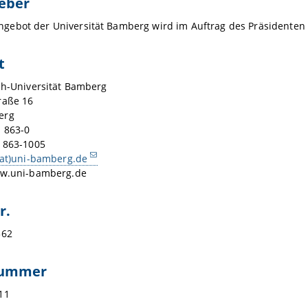
eber
bot der Universität Bamberg wird im Auftrag des Präsidenten de
t
ch-Universität Bamberg
raße 16
erg
1 863-0
1 863-1005
(at)uni-bamberg.de
ww.uni-bamberg.de
r.
362
nummer
11