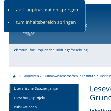
zur Hauptnavigation springen
www.uni-bamberg.de
univis.uni-bamberg.de
fis.u
zum Inhaltsbereich springen
Universität Bamberg
Lehrstuhl für Empirische Bildungsforschung
Fakultäten
Humanwissenschaften
Institute
Institu
Lesev
Literarische Spaziergänge
Grund
Forschungsprojekt
Publikationen
Inhalt u