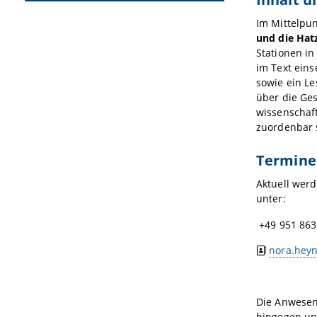
Im Mittelpu
und die Hat
Stationen in
im Text eins
sowie ein Le
über die Ge
wissenschaf
zuordenbar s
Termine
Aktuell wer
unter:
+49 951 863
nora.heyn
Die Anwesenh
hingegen un