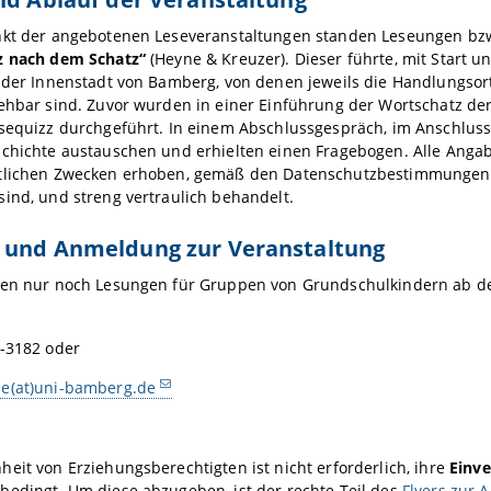
nkt der angebotenen Leseveranstaltungen standen Leseungen bzw
z nach dem Schatz“
(Heyne & Kreuzer). Dieser führte, mit Start 
 der Innenstadt von Bamberg, von denen jeweils die Handlungsor
ehbar sind. Zuvor wurden in einer Einführung der Wortschatz der 
sequizz durchgeführt. In einem Abschlussgespräch, im Anschluss 
schichte austauschen und erhielten einen Fragebogen. Alle Ang
tlichen Zwecken erhoben, gemäß den Datenschutzbestimmungen in
ind, und streng vertraulich behandelt.
 und Anmeldung zur Veranstaltung
den nur noch Lesungen für Gruppen von Grundschulkindern ab 
-3182 oder
e(at)uni-bamberg.de
eit von Erziehungsberechtigten ist nicht erforderlich, ihre
Einve
bedingt. Um diese abzugeben, ist der rechte Teil des
Flyers zur