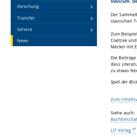
slavicum. D
Forschung
Der Sammelba
Transfer
slavischen 
Service
Zum Beispiel
Coetzee und 
News
Meckel mit 
Die Beiträge
dass Literat
zu etwas Ne
Spiel der Blic
Zum Inhalts
Siehe auch:
Buchbescha
LIT Verlag