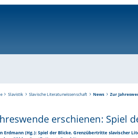
ni-bamberg.de
te
Slavistik
Slavische Literaturwissenschaft
News
Zur Jahreswen
ahreswende erschienen: Spiel de
n Erdmann (Hg.): Spiel der Blicke. Grenzübertritte slavischer Lite