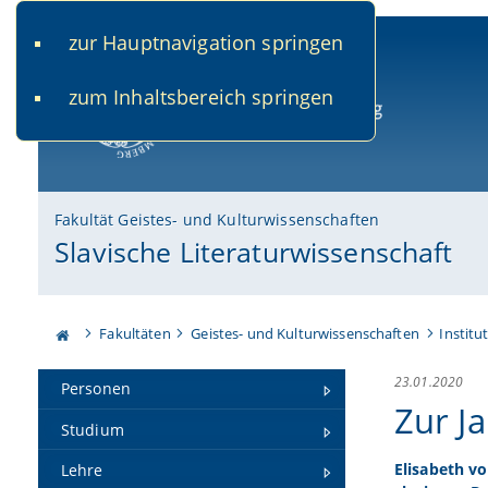
zur Hauptnavigation springen
www.uni-bamberg.de
univis.uni-bamberg.de
fis.u
zum Inhaltsbereich springen
Universität Bamberg
Fakultät Geistes- und Kulturwissenschaften
Slavische Literaturwissenschaft
Fakultäten
Geistes- und Kulturwissenschaften
Institu
23.01.2020
Personen
Zur J
Studium
Elisabeth vo
Lehre