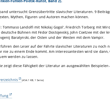
enken-Fühlen-Poetik-Kunst, Band 2).
nd untersucht Grenzübertritte slavischer Literaturen. 9 Beiträge 
Texten, Mythen, Figuren und Autoren machen können.
: Tommaso Landolfi mit Nikolaj Gogol', Friedrich Torberg mit Miro
deutsche Bühnen mit Fëdor Dostojevskij, John Coetzee mit der kro
Evgenij Baratynski, der Osten und der Westen mit dem Vampir.
 führen den Leser auf der Fährte slavischer Literaturen zu noch n
ur nie zu einem Ende kommt. Am interessantesten wird sie dann, we
uem werden zu lassen.
ke
zeigt diese Fähigkeit der Literatur an ausgewählten Beispielen
verzeichnis
(454.1 KB, 1 Seite)
ffung