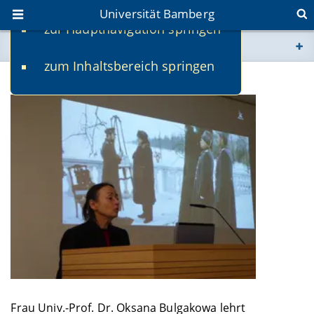
Universität Bamberg
zur Hauptnavigation springen
Sie befinden sich hier:
zum Inhaltsbereich springen
www.uni-bamberg.de
Univ.-Prof. Dr. Oksana Bulgakowa
univis.uni-bamberg.de
fis.uni-bamberg.de
Frau Univ.-Prof. Dr. Oksana Bulgakowa lehrt