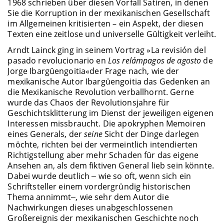
1968 schrieben über diesen Vorfall Satiren, in denen
Sie die Korruption in der mexikanischen Gesellschaft
im Allgemeinen kritisierten – ein Aspekt, der diesen
Texten eine zeitlose und universelle Gültigkeit verleiht.
Arndt Lainck ging in seinem Vortrag »La revisión del
pasado revolucionario en
Los relámpagos de agosto
de
Jorge Ibargüengoitia«
der Frage nach, wie der
mexikanische Autor Ibargüengoitia das Gedenken an
die Mexikanische Revolution verballhornt. Gerne
wurde das Chaos der Revolutionsjahre für
Geschichtsklitterung im Dienst der jeweiligen eigenen
Interessen missbraucht. Die apokryphen Memoiren
eines Generals, der
seine
Sicht der Dinge darlegen
möchte, richten bei der vermeintlich intendierten
Richtigstellung aber mehr Schaden für das eigene
Ansehen an, als dem fiktiven General lieb sein könnte.
Dabei wurde deutlich ‒ wie so oft, wenn sich ein
Schriftsteller einem vordergründig historischen
Thema annimmt‒, wie sehr dem Autor die
Nachwirkungen dieses unabgeschlossenen
Großereignis der mexikanischen Geschichte noch