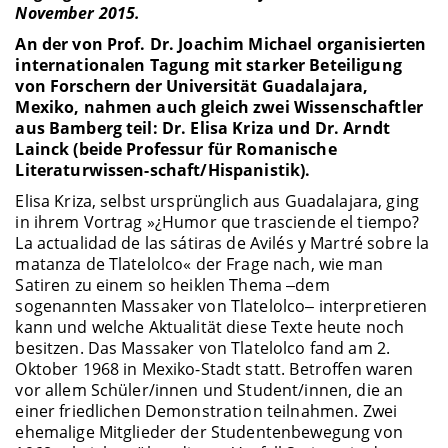
November 2015.
An der von Prof. Dr. Joachim Michael organisierten
internationalen Tagung mit starker Beteiligung
von Forschern der Universität Guadalajara,
Mexiko, nahmen auch gleich zwei Wissenschaftler
aus Bamberg teil: Dr. Elisa Kriza und Dr. Arndt
Lainck (beide Professur für Romanische
Literaturwissen-schaft/Hispanistik).
Elisa Kriza, selbst ursprünglich aus Guadalajara, ging
in ihrem Vortrag »¿Humor que trasciende el tiempo?
La actualidad de las sátiras de Avilés y Martré sobre la
matanza de Tlatelolco« der Frage nach, wie man
Satiren zu einem so heiklen Thema ‒dem
sogenannten Massaker von Tlatelolco‒ interpretieren
kann und welche Aktualität diese Texte heute noch
besitzen. Das Massaker von Tlatelolco fand am 2.
Oktober 1968 in Mexiko-Stadt statt. Betroffen waren
vor allem Schüler/innen und Student/innen, die an
einer friedlichen Demonstration teilnahmen. Zwei
ehemalige Mitglieder der Studentenbewegung von