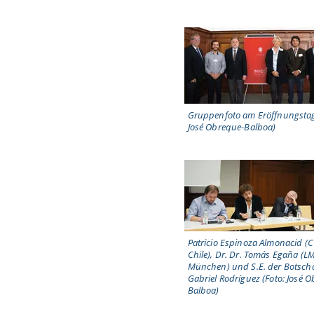
Gruppenfoto am Eröffnungstag
José Obreque-Balboa)
Patricio Espinoza Almonacid (
Chile), Dr. Dr. Tomás Egaña (L
München) und S.E. der Botscha
Gabriel Rodríguez (Foto: José 
Balboa)