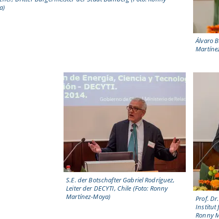
a)
Álvaro 
Martíne
S.E. der Botschafter Gabriel Rodríguez,
Leiter der DECYTI, Chile (Foto: Ronny
Martínez-Moya)
Prof. D
Institut
Ronny M