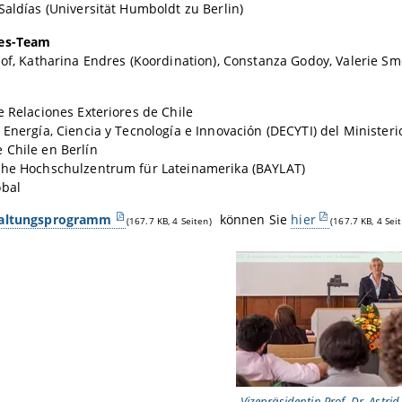
Saldías (Universität Humboldt zu Berlin)
hes-Team
hof, Katharina Endres (Koordination), Constanza Godoy, Valerie S
e Relaciones Exteriores de Chile
 Energía, Ciencia y Tecnología e Innovación (DECYTI) del Ministeri
 Chile en Berlín
che Hochschulzentrum für Lateinamerika (BAYLAT)
obal
taltungsprogramm
können Sie
hier
(167.7 KB, 4 Seiten)
(167.7 KB, 4 Sei
Vizepräsidentin Prof. Dr. Astri