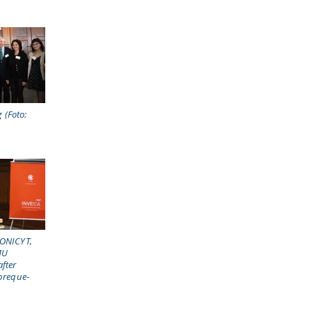
 (Foto:
CONICYT,
MU
fter
Obreque-