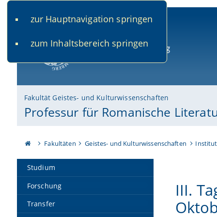
zur Hauptnavigation springen
www.uni-bamberg.de
univis.uni-bamberg.de
fis.u
zum Inhaltsbereich springen
Universität Bamberg
Fakultät Geistes- und Kulturwissenschaften
Professur für Romanische Literatu
Fakultäten
Geistes- und Kulturwissenschaften
Institu
Studium
III. 
Forschung
Oktob
Transfer