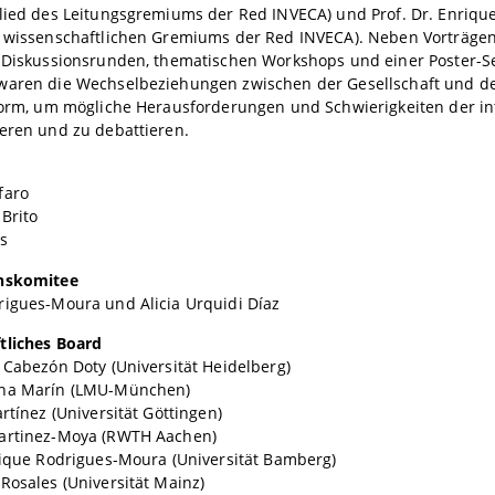
glied des Leitungsgremiums der Red INVECA) und Prof. Dr. Enriqu
s wissenschaftlichen Gremiums der Red INVECA). Neben Vorträgen
n Diskussionsrunden, thematischen Workshops und einer Poster-
waren die Wechselbeziehungen zwischen der Gesellschaft und der
tform, um mögliche Herausforderungen und Schwierigkeiten der 
eren und zu debattieren.
faro
Brito
s
ons­ko­mi­tee
rigues-Moura und Alicia Urquidi Díaz
tliches Board
 Cabezón Doty (Universität Heidelberg)
ena Marín (LMU-München)
artínez (Universität Göttingen)
artinez-Moya (RWTH Aachen)
rique Rodrigues-Moura (Universität Bamberg)
Rosales (Universität Mainz)