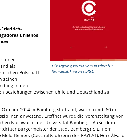
Friedrich-
tigadores Chilenos
ones.
erInnen
land als
Die Tagung wurde vom Institut für
Romanistik veranstaltet.
enischen Botschaft
n seinen
endung in den
ären Beziehungen zwischen Chile und Deutschland zu
0. Oktober 2014 in Bamberg stattfand, waren rund 60 in
sziplinen anwesend. Eröffnet wurde die Veranstaltung von
ftlichen Nachwuchs der Universität Bamberg. Außerdem
dritter Bürgermeister der Stadt Bamberg), S.E, Herr
de Melo-Reiners (Geschäftsführerin des BAYLAT), Herr Álvaro