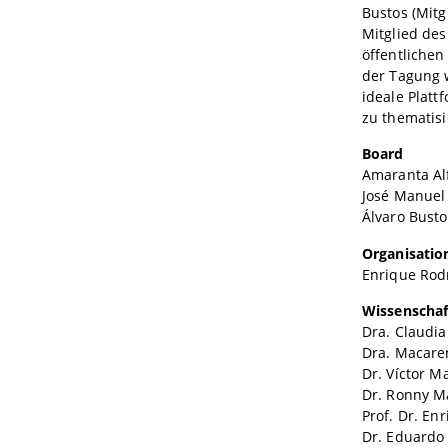
Bustos (Mit
Mitglied de
öffentliche
der Tagung 
ideale Plat
zu thematisi
Board
Amaranta Al
José Manuel 
Álvaro Busto
Or­ga­ni­sa­ti­
Enrique Rod
Wissenschaf
Dra. Claudia
Dra. Macar
Dr. Víctor M
Dr. Ronny M
Prof. Dr. En
Dr. Eduardo 