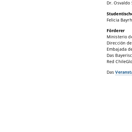
Dr. Osvaldo 
Studentisc
Felicia Bayr
Förderer
Ministerio d
Dirección de
Embajada de
Das Bayeris
Red ChileGl
Das
Verans