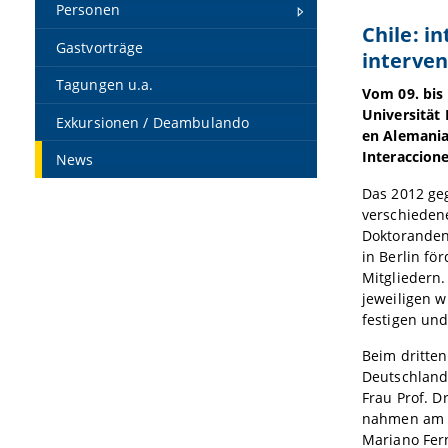
Personen
Chile: i
Gastvorträge
in
terve
n
Tagungen u.a.
Vom 09. bis
Universität
Exkursionen / Deambulando
en Alemania)
Interaccione
News
Das 2012 ge
verschiedene
Doktoranden 
in Berlin f
Mitgliedern.
jeweiligen w
festigen und
Beim dritten
Deutschland
Frau Prof. 
nahmen am Er
Mariano Fern