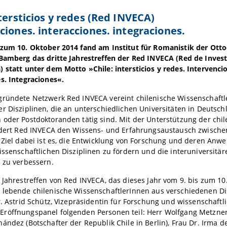
ntersticios y redes (Red INVECA)
ciones. interacciones. integraciones.
 zum 10. Oktober 2014 fand am Institut für Romanistik der Otto-
 Bamberg das dritte Jahrestreffen der Red INVECA (Red de Inves
 statt unter dem Motto »Chile: intersticios y redes. Intervenci
s. Integraciones«.
gründete Netzwerk Red INVECA vereint chilenische Wissenschaftl
r Disziplinen, die an unterschiedlichen Universitäten in Deutsch
oder Postdoktoranden tätig sind. Mit der Unterstützung der chil
ördert Red INVECA den Wissens- und Erfahrungsaustausch zwische
 Ziel dabei ist es, die Entwicklung von Forschung und deren Anw
issenschaftlichen Disziplinen zu fördern und die interuniversit
 zu verbessern.
 Jahrestreffen von Red INVECA, das dieses Jahr vom 9. bis zum 1
 lebende chilenische WissenschaftlerInnen aus verschiedenen Di
Dr. Astrid Schütz, Vizepräsidentin für Forschung und wissenscha
öffnungspanel folgenden Personen teil: Herr Wolfgang Metzner (
ández (Botschafter der Republik Chile in Berlin), Frau Dr. Irma 