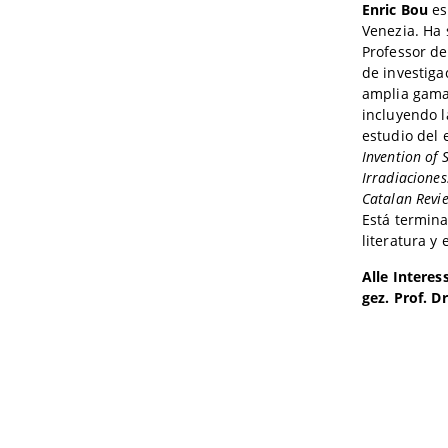
Enric Bou
es
Venezia. Ha 
Professor de
de investiga
amplia gama 
incluyendo la
estudio del e
Invention of 
Irradiaciones
Catalan Revi
Está termina
literatura y e
Alle Interes
gez. Prof. 