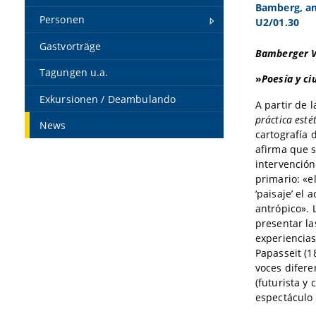
Bamberg, am 
Personen
U2/01.30
Gastvorträge
Bamberger Vo
Tagungen u.a.
»
Poesía y ci
Exkursionen / Deambulando
A partir de 
práctica esté
News
cartografía 
afirma que s
intervención
primario: «e
‘paisaje’ el 
antrópico». 
presentar l
experiencias
Papasseit (1
voces difer
(futurista y 
espectáculo 