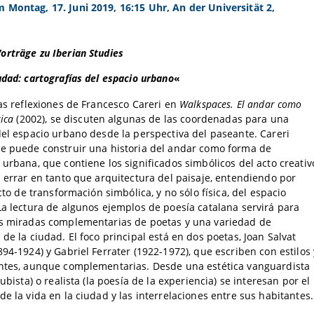
Montag, 17. Juni 2019, 16:15 Uhr, An der Universität 2,
rträge zu Iberian Studies
udad: cartografías del espacio urbano
«
las reflexiones de Francesco Careri en
Walkspaces. El andar como
tica
(2002), se discuten algunas de las coordenadas para una
del espacio urbano desde la perspectiva del paseante. Careri
e puede construir una historia del andar como forma de
 urbana, que contiene los significados simbólicos del acto creativ
l errar en tanto que arquitectura del paisaje, entendiendo por
acto de transformación simbólica, y no sólo física, del espacio
La lectura de algunos ejemplos de poesía catalana servirá para
as miradas complementarias de poetas y una variedad de
 de la ciudad. El foco principal está en dos poetas, Joan Salvat
894-1924) y Gabriel Ferrater (1922-1972), que escriben con estilos 
entes, aunque complementarias. Desde una estética vanguardista
cubista) o realista (la poesía de la experiencia) se interesan por el
de la vida en la ciudad y las interrelaciones entre sus habitantes.