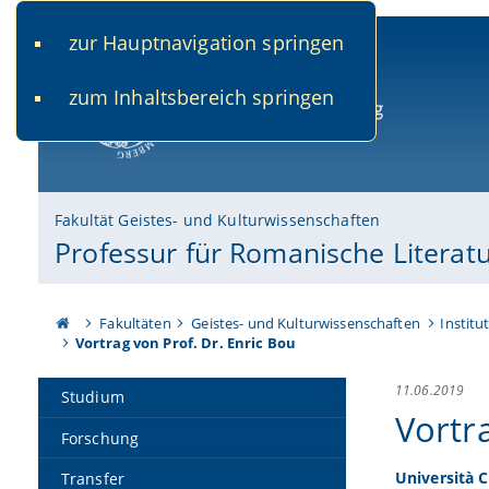
zur Hauptnavigation springen
www.uni-bamberg.de
univis.uni-bamberg.de
fis.u
zum Inhaltsbereich springen
Universität Bamberg
Fakultät Geistes- und Kulturwissenschaften
Professur für Romanische Literatu
Fakultäten
Geistes- und Kulturwissenschaften
Institu
Vortrag von Prof. Dr. Enric Bou
11.06.2019
Studium
Vortr
Forschung
Università C
Transfer