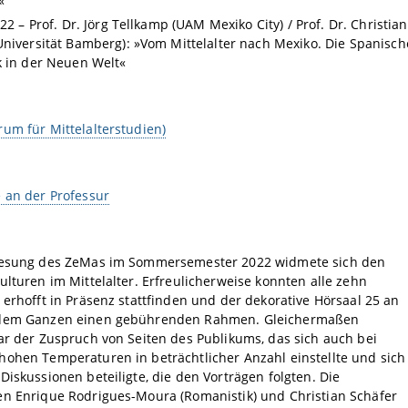
«
022 – Prof. Dr. Jörg Tellkamp (UAM Mexiko City) / Prof. Dr. Christian
Universität Bamberg): »Vom Mittelalter nach Mexiko. Die Spanisch
k in der Neuen Welt«
um für Mittelalterstudien)
 an der Professur
lesung des ZeMas im Sommersemester 2022 widmete sich den
ulturen im Mittelalter. Erfreulicherweise konnten alle zehn
 erhofft in Präsenz stattfinden und der dekorative Hörsaal 25 an
 dem Ganzen einen gebührenden Rahmen. Gleichermaßen
ar der Zuspruch von Seiten des Publikums, das sich auch bei
hohen Temperaturen in beträchtlicher Anzahl einstellte und sich
Diskussionen beteiligte, die den Vorträgen folgten. Die
en Enrique Rodrigues-Moura (Romanistik) und Christian Schäfer