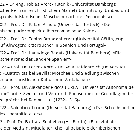
22 – Dr.-Ing. Tobias Arera-Rütenik (Universität Bamberg):
scher Kern unter christlichem Mantel? Umnutzung, Umbau und
spanisch-islamischer Moscheen nach der Reconquista«
022 – Prof. Dr. Rafael Arnold (Universität Rostock): »Das
ische (Judezmo): eine iberoromanische Koinè«
022 – Prof. Dr. Tobias Brandenberger (Universität Göttingen):
uf Abwegen: Ritterbücher in Spanien und Portugal«
022 – Prof. Dr. Hans-Ingo Radatz (Universität Bamberg): »Die
sche Krone: das „andere Spanien“«
022 – Prof. Dr. Lorenz Korn / Dr. Anja Heidenreich (Universität
 »Cuatrovitas bei Sevilla: Moschee und Siedlung zwischen
en und christlichen Kulturen in Andalusien«
2022 – Prof. Dr. Alexander Fidora (ICREA – Universitat Autònoma de
): »Glaube, Zweifel und Vernunft. Philosophische Grundlagen des
gesprächs bei Ramon Llull (1232–1316)«
2022 – Valentina Tonino (Universität Bamberg): »Das Schachspiel i
es Hochmittelalters«
22 – Prof. Dr. Barbara Schlieben (HU Berlin): »Eine globale
e der Medizin. Mittelalterliche Fallbeispiele der Iberischen