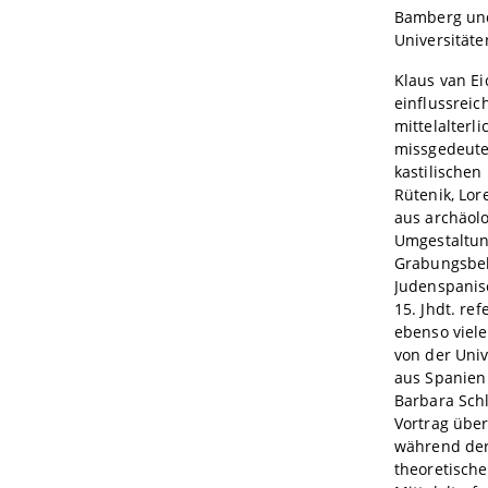
Bamberg und
Universitäte
Klaus van E
einflussreic
mittelalter
missgedeute
kastilischen
Rütenik, Lor
aus archäolo
Umgestaltun
Grabungsbel
Judenspanis
15. Jhdt. re
ebenso viel
von der Univ
aus Spanien 
Barbara Schl
Vortrag über
während der
theoretisch