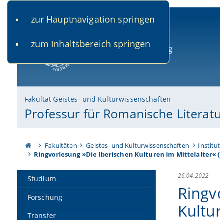
zur Hauptnavigation springen
www.uni-bamberg.de
univis.uni-bamberg.de
fis.u
zum Inhaltsbereich springen
Universität Bamberg
Fakultät Geistes- und Kulturwissenschaften
Professur für Romanische Literatu
Fakultäten
Geistes- und Kulturwissenschaften
Institu
Ringvorlesung »Die Iberischen Kulturen im Mittelalter«
26.04.2022
Studium
Ringv
Forschung
Kultu
Transfer