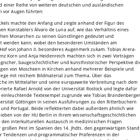
 einer Reihe von weiteren deutschen und ausländischen
n vor Augen führten:
ickels machte den Anfang und zeigte anhand der Figur des
hen Konstablers Álvaro de Luna auf, wie das Verhältnis eines
lichen Monarchen zu seinen Günstlingen gedeutet und
t werden kann, wobei den besonderen Umständen am
 Hof von Johann II. besonderes Augenmerk zukam. Tobias Arera-
enz Korn und Anja Heidenreich machten sich in zwei Vorträgen
gischer, baugeschichtlicher und kunsthistorischer Perspektive di
gen von Moscheen in Kirchen anhand mehrerer Beispiele und
ege mit reichem Bildmaterial zum Thema. Über das
che im Mittelalter und seine europaweite Verbreitung nach dem
ferierte Rafael Arnold von der Universität Rostock und legte dafür
e einleuchtende Textexempel zugrunde wie Tobias Brandenberge
ersität Göttingen in seinen Ausführungen zu den Ritterbüchern
und Portugal. Beide reflektierten dabei außerdem ähnlich wie
ieben von der HU Berlin in ihrem wissenschaftsgeschichtlichen
 den interkulturellen Austausch in medizinischen Fragen
 großen Pest im Spanien des 14. Jhdts. den gegenwärtigen Stand
er Tendenzen und programmatischer Präferenzen in der