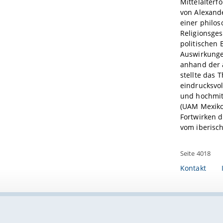
Mittelalter
von Alexande
einer philo
Religionsge
politischen 
Auswirkunge
anhand der a
stellte das 
eindrucksvo
und hochmit
(UAM Mexiko
Fortwirken d
vom iberisch
Seite 4018
Kontakt