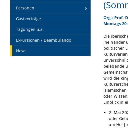
(Somm
Personen
Org.: Prof. 
Gastvorträge
Montags 20:
Tagungen u.a.
Die iberisch
Exkursionen / Deambulando
Ineinander 
politischer 
News
Kulturvarian
unversöhnlic
belebende u
Gemeinschaf
wird die Ri
Kulturersch
Islamischen
oder Wissen
Einblick in 
2. Mai 202
oder Geli
am Hof Jo