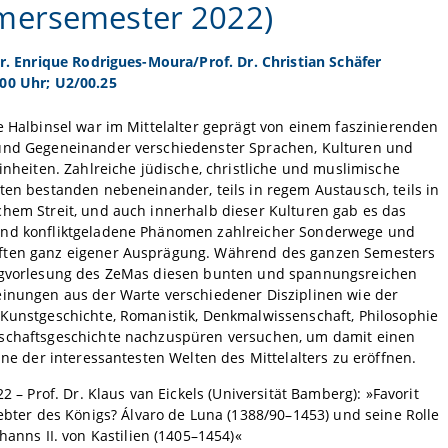
ersemester 2022)
Dr. Enrique Rodrigues-Moura/Prof. Dr. Christian Schäfer
00 Uhr; U2/00.25
e Halbinsel war im Mittelalter geprägt von einem faszinierenden
und Gegeneinander verschiedenster Sprachen, Kulturen und
Einheiten. Zahlreiche jüdische, christliche und muslimische
ten bestanden nebeneinander, teils in regem Austausch, teils in
hem Streit, und auch innerhalb dieser Kulturen gab es das
nd konfliktgeladene Phänomen zahlreicher Sonderwege und
ten ganz eigener Ausprägung. Während des ganzen Semesters
ngvorlesung des ZeMas diesen bunten und spannungsreichen
einungen aus der Warte verschiedener Disziplinen wie der
 Kunstgeschichte, Romanistik, Denkmalwissenschaft, Philosophie
schaftsgeschichte nachzuspüren versuchen, um damit einen
eine der interessantesten Welten des Mittelalters zu eröffnen.
2 – Prof. Dr. Klaus van Eickels (Universität Bamberg): »Favorit
ebter des Königs? Álvaro de Luna (1388/90–1453) und seine Rolle
hanns II. von Kastilien (1405–1454)«