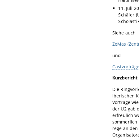
Halbinsel
11. Juli 2
Schäfer (
Scholasti
Siehe auch
ZeMas (Zentr
und
Gastvorträge
Kurzbericht
Die Ringvor
Iberischen K
Vorträge wie
der U2 gab
erfreulich w
sommerlich 
rege an den 
Organisator