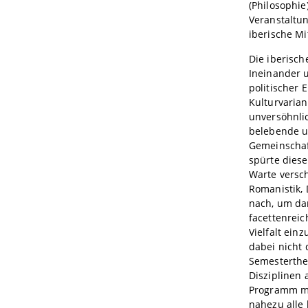
(Philosophie
Veranstaltun
iberische Mit
Die iberisch
Ineinander 
politischer 
Kulturvarian
unversöhnlic
belebende u
Gemeinschaf
spürte dies
Warte versch
Romanistik,
nach, um dam
facettenreic
Vielfalt ei
dabei nicht 
Semesterthe
Disziplinen 
Programm mit
nahezu alle