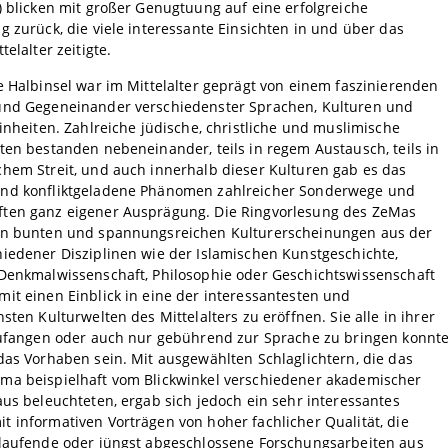
) blicken mit großer Genugtuung auf eine erfolgreiche
g zurück, die viele interessante Einsichten in und über das
telalter zeitigte.
e Halbinsel war im Mittelalter geprägt von einem faszinierenden
und Gegeneinander verschiedenster Sprachen, Kulturen und
Einheiten. Zahlreiche jüdische, christliche und muslimische
ten bestanden nebeneinander, teils in regem Austausch, teils in
hem Streit, und auch innerhalb dieser Kulturen gab es das
nd konfliktgeladene Phänomen zahlreicher Sonderwege und
ten ganz eigener Ausprägung. Die Ringvorlesung des ZeMas
en bunten und spannungsreichen Kulturerscheinungen aus der
iedener Disziplinen wie der Islamischen Kunstgeschichte,
 Denkmalwissenschaft, Philosophie oder Geschichtswissenschaft
it einen Einblick in eine der interessantesten und
hsten Kulturwelten des Mittelalters zu eröffnen. Sie alle in ihrer
nzufangen oder auch nur gebührend zur Sprache zu bringen konnt
das Vorhaben sein. Mit ausgewählten Schlaglichtern, die das
ma beispielhaft vom Blickwinkel verschiedener akademischer
aus beleuchteten, ergab sich jedoch ein sehr interessantes
 informativen Vorträgen von hoher fachlicher Qualität, die
 laufende oder jüngst abgeschlossene Forschungsarbeiten aus