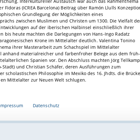
forschung. Interkultureller Austausch war auch das Rahmenthema
r Fidoras (ICREA Barcelona) Beitrag über Ramón Llulls Konzeptio
sophischen Grundlegung der Möglichkeiten eines
sprächs zwischen Muslimen und Christen um 1300. Die Vielfalt de
Entwicklungen auf der iberischen Halbinsel einschließlich ihrer
n bis heute machten die Darlegungen von Hans-Ingo Radatz
ragonesischen Krone im Mittelalter deutlich. Valentina Tonino
Thema ihrer Masterarbeit zum Schachspiel im Mittelalter
ll anhand materialreicher und farbenfroher Belege aus dem früh
telalterlichen Spanien vor. Den Abschluss machten Jörg Tellkam
-Stadt) und Christian Schäfer, deren Ausführungen zum
er scholastischen Philosophie im Mexiko des 16. Jhdts. die Brück
en Mittelalter zur Neuen Welt schlugen.
Impressum
Datenschutz