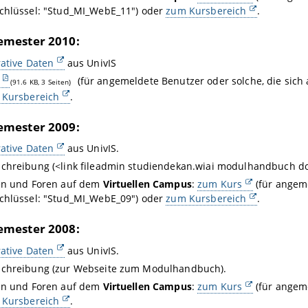
chlüssel: "Stud_MI_WebE_11") oder
zum Kursbereich
.
mester 2010:
ative Daten
aus UnivIS
(für angemeldete Benutzer oder solche, die sic
(91.6 KB, 3 Seiten)
 Kursbereich
.
mester 2009:
ative Daten
aus UnivIS.
chreibung (<link fileadmin studiendekan.wiai modulhandbuch 
en und Foren auf dem
Virtuellen Campus
:
zum Kurs
(für angeme
chlüssel: "Stud_MI_WebE_09") oder
zum Kursbereich
.
mester 2008:
ative Daten
aus UnivIS.
chreibung (zur Webseite zum Modulhandbuch).
en und Foren auf dem
Virtuellen Campus
:
zum Kurs
(für angeme
 Kursbereich
.