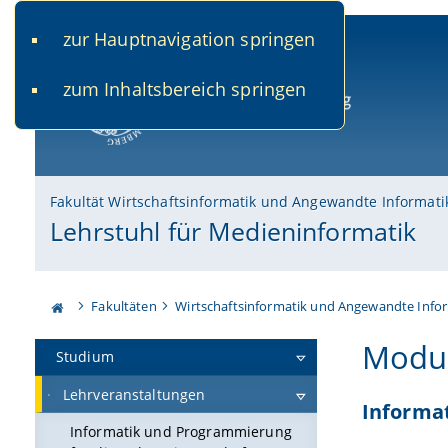
zur Hauptnavigation springen
www.uni-bamberg.de
univis.uni-bamberg.de
fis.u
zum Inhaltsbereich springen
Universität Bamberg
Fakultät Wirtschaftsinformatik und Angewandte Informati
Lehrstuhl für Medieninformatik
Fakultäten
Wirtschaftsinformatik und Angewandte Info
Modul
Studium
Lehrveranstaltungen
Informat
Informatik und Programmierung