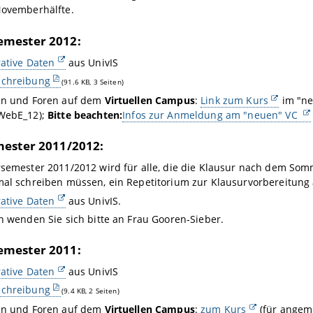
Novemberhälfte.
mester 2012:
ative Daten
aus UnivIS
chreibung
(91.6 KB, 3 Seiten)
en und Foren auf dem
Virtuellen Campus
:
Link zum Kurs
im "ne
WebE_12);
Bitte beachten:
Infos zur Anmeldung am "neuen" VC
ester 2011/2012:
semester 2011/2012 wird für alle, die die Klausur nach dem Som
al schreiben müssen, ein Repetitorium zur Klausurvorbereitung
ative Daten
aus UnivIS.
n wenden Sie sich bitte an Frau Gooren-Sieber.
mester 2011:
ative Daten
aus UnivIS
chreibung
(9.4 KB, 2 Seiten)
en und Foren auf dem
Virtuellen Campus
:
zum Kurs
(für angeme