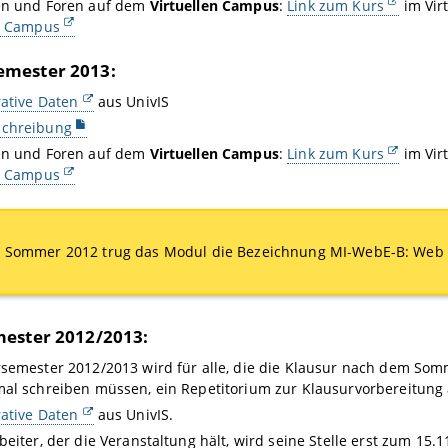
en und Foren auf dem
Virtuellen Campus
:
Link zum Kurs
im Vir
en Campus
mester 2013:
ative Daten
aus UnivIS
chreibung
en und Foren auf dem
Virtuellen Campus
:
Link zum Kurs
im Vir
en Campus
 Sommer 2012 trug das Modul die Bezeichnung MI-WebE-B: Web 
ester 2012/2013:
semester 2012/2013 wird für alle, die die Klausur nach dem Som
al schreiben müssen, ein Repetitorium zur Klausurvorbereitung
ative Daten
aus UnivIS.
beiter, der die Veranstaltung hält, wird seine Stelle erst zum 15.