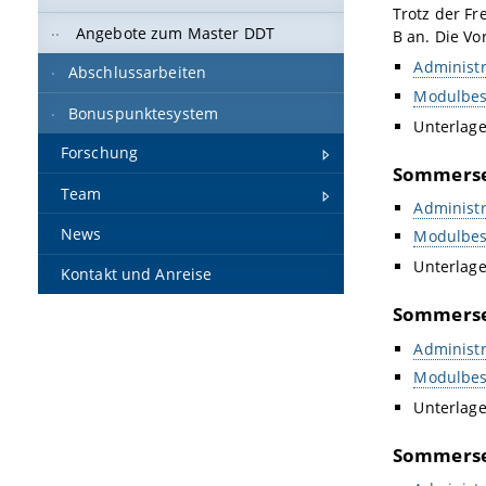
Trotz der Fr
Angebote zum Master DDT
B an. Die V
Administr
Abschlussarbeiten
Modulbes
Bonuspunktesystem
Unterlag
Forschung
Sommerse
Team
Administr
News
Modulbes
Unterlag
Kontakt und Anreise
Sommerse
Administr
Modulbes
Unterlag
Sommerse