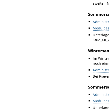
zweiten 
Sommerse
Administr
Modulbes
Unterlag
Stud_MI_
Wintersem
Im Winter
noch einm
Administr
Bei Frage
Sommerse
Administr
Modulbes
Unterlag