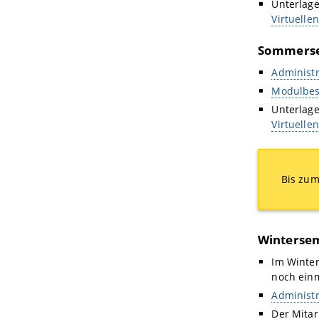
Unterlag
Virtuell
Sommerse
Administr
Modulbes
Unterlag
Virtuell
Bis zum
Wintersem
Im Winter
noch einm
Administr
Der Mitar