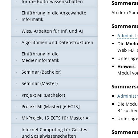
für die Kulturwissenschaften
Sommerse
Ab dem Som
Einführung in die Angewandte
Informatik
Sommerse
Wiss. Arbeiten für Inf. und AI
Administr
Algorithmen und Datenstrukturen
Die
Modu
WebT-B" 
Einführung in die
Unterlag
Medieninformatik
Hinweis
:
Seminar (Bachelor)
Modul v
Seminar (Master)
Sommerse
Projekt MI (Bachelor)
Administr
Die Modul
Projekt MI (Master) [6 ECTS]
B" suchen
MI-Projekt 15 ECTS für Master AI
Unterlag
Internet Computing für Geistes-
Sommerse
und Sozialwissenschaften