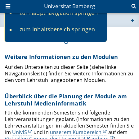
Universität Bamberg
zur Hauptnavigation springen
Sie befinden sich hier:
zum Inhaltsbereich springen
www.uni-bamberg.de
Lehrveranstaltungen
univis.uni-bamberg.de
Weitere Informationen zu den Modulen
fis.uni-bamberg.de
Auf den Unterseiten zu dieser Seite (siehe linke
Navigationsleiste) finden Sie weitere Informationen zu
den vom Lehrstuhl angebotenen Modulen.
Überblick über die Planung der Module am
Lehrstuhl Medieninformatik
Für die kommenden Semester sind folgende
Lehrveranstaltungen geplant. (Informationen zu den
Lehrveranstaltungen im aktuellen Semester finden Sie
im
UnivIS
und in
unserem Kursbereich
auf dem
Virtuellen Campus der Universität Bamberg
):