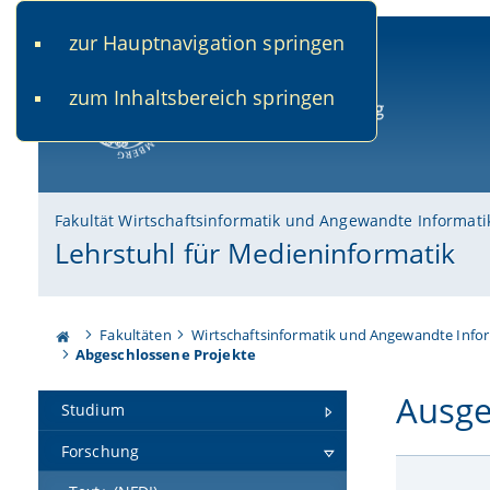
zur Hauptnavigation springen
www.uni-bamberg.de
univis.uni-bamberg.de
fis.u
zum Inhaltsbereich springen
Universität Bamberg
Fakultät Wirtschaftsinformatik und Angewandte Informati
Lehrstuhl für Medieninformatik
Fakultäten
Wirtschaftsinformatik und Angewandte Info
Abgeschlossene Projekte
Ausge
Studium
Forschung