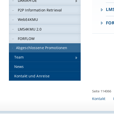
DARIAH-DE
LMS
P2P Information Retrieval
WebE4KMU
FO
LMS4KMU 2.0
FORFLOW
Abgeschlossene Promotionen
Team
News
Kontakt und Anreise
Seite 114066
Kontakt