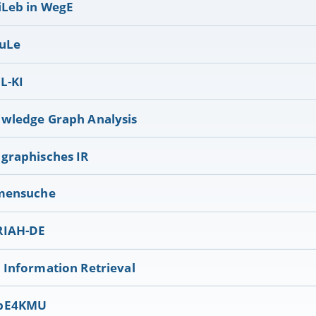
iLeb in WegE
uLe
L-KI
wledge Graph Analysis
graphisches IR
mensuche
RIAH-DE
 Information Retrieval
bE4KMU