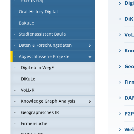
Text+ (NFDI)
Dig
Oral-History.Digital
DiK
BaKuLe
VoL
Studienassistent Baula
Daten & Forschungsdaten
Kno
Abgeschlossene Projekte
Geo
DigiLeb in WegE
DiKuLe
Fir
VoLL-KI
DA
Knowledge Graph Analysis
Geographisches IR
P2P
Firmensuche
We