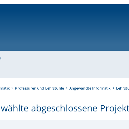
ni-bamberg.de
k
rmatik
Professuren und Lehrstühle
Angewandte Informatik
Lehrstu
wählte abgeschlossene Projekt