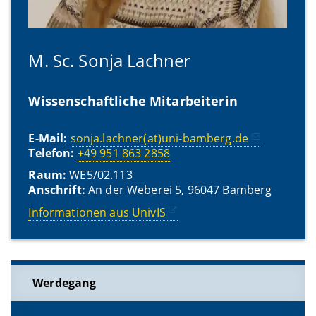
M. Sc. Sonja Lachner
Wissenschaftliche Mitarbeiterin
E-Mail:
sonja.lachner(at)uni-bamberg.de
Telefon:
+49 951 863 2858
Raum:
WE5/02.113
Anschrift:
An der Weberei 5, 96047 Bamberg
Informationen aus UnivIS
Werdegang