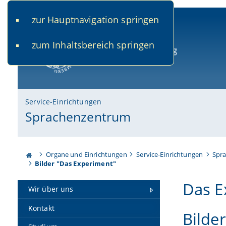
zur Hauptnavigation springen
www.uni-bamberg.de
univis.uni-bamberg.de
fis.u
zum Inhaltsbereich springen
Universität Bamberg
Service-Einrichtungen
Sprachenzentrum
Organe und Einrichtungen
Service-Einrichtungen
Spr
Bilder "Das Experiment"
Das E
Wir über uns
Kontakt
Bilde