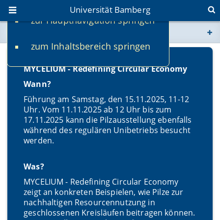
Universität Bamberg
zur Hauptnavigation springen
Sie befinden sich hier:
zum Inhaltsbereich springen
www.uni-bamberg.de
MYCELIUM - Redefining Circular Economy
univis.uni-bamberg.de
Wann?
Führung am Samstag, den 15.11.2025, 11-12
fis.uni-bamberg.de
Uhr. Vom 11.11.2025 ab 12 Uhr bis zum
17.11.2025 kann die Pilzausstellung ebenfalls
während des regulären Unibetriebs besucht
werden.
Was?
MYCELIUM - Redefining Circular Economy
zeigt an konkreten Beispielen, wie Pilze zur
nachhaltigen Resourcennutzung in
geschlossenen Kreisläufen beitragen können.