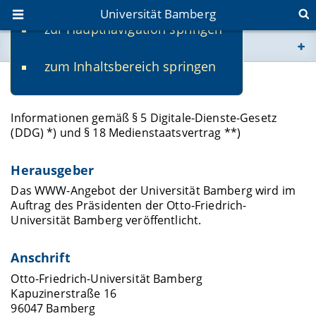
Universität Bamberg
zur Hauptnavigation springen
Sie befinden sich hier:
zum Inhaltsbereich springen
www.uni-bamberg.de
Impressum
univis.uni-bamberg.de
Informationen gemäß § 5 Digitale-Dienste-Gesetz
(DDG) *) und § 18 Medienstaatsvertrag **)
fis.uni-bamberg.de
Herausgeber
Das WWW-Angebot der Universität Bamberg wird im
Auftrag des Präsidenten der Otto-Friedrich-
Universität Bamberg veröffentlicht.
Anschrift
Otto-Friedrich-Universität Bamberg
Kapuzinerstraße 16
96047 Bamberg