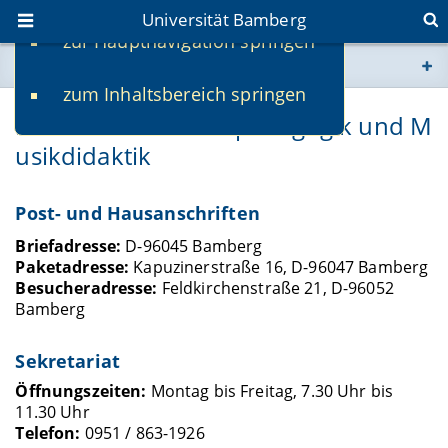
Universität Bamberg
zur Hauptnavigation springen
Sie befinden sich hier:
zum Inhaltsbereich springen
www.uni-bamberg.de
Lehrstuhl für Musikpädagogik und M
usikdidaktik
univis.uni-bamberg.de
fis.uni-bamberg.de
Post- und Hausanschriften
Briefadresse:
D-96045 Bamberg
Paketadresse:
Kapuzinerstraße 16, D-96047 Bamberg
Besucheradresse:
Feldkirchenstraße 21, D-96052
Bamberg
Sekretariat
Öffnungszeiten:
Montag bis Freitag, 7.30 Uhr bis
11.30 Uhr
Telefon:
0951 / 863-1926