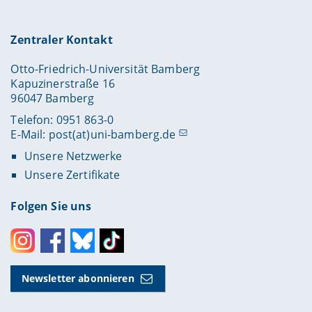
>>>Studienverlaufspläne zum Download
>>>Studienverlaufspläne zum Download
Zentraler Kontakt
Otto-Friedrich-Universität Bamberg
Kapuzinerstraße 16
96047 Bamberg
Telefon: 0951 863-0
E-Mail:
post(at)uni-bamberg.de
Unsere Netzwerke
Unsere Zertifikate
Folgen Sie uns
Instagram
Facebook
Bluesky
Toktok
Newsletter abonnieren