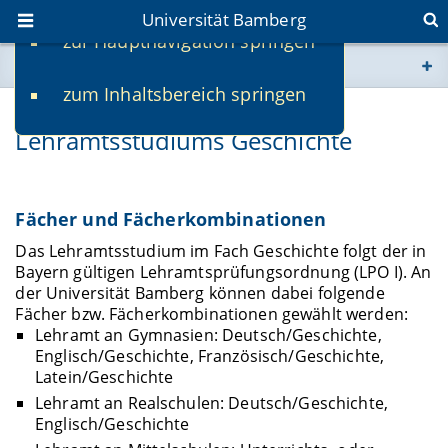
Universität Bamberg
zur Hauptnavigation springen
Sie befinden sich hier:
zum Inhaltsbereich springen
www.uni-bamberg.de
Rahmen und Struktur des
Lehramtsstudiums Geschichte
univis.uni-bamberg.de
fis.uni-bamberg.de
Fächer und Fächerkombinationen
Das Lehramtsstudium im Fach Geschichte folgt der in
Bayern gültigen Lehramtsprüfungsordnung (LPO I). An
der Universität Bamberg können dabei folgende
Fächer bzw. Fächerkombinationen gewählt werden:
Lehramt an Gymnasien: Deutsch/Geschichte,
Englisch/Geschichte, Französisch/Geschichte,
Latein/Geschichte
Lehramt an Realschulen: Deutsch/Geschichte,
Englisch/Geschichte