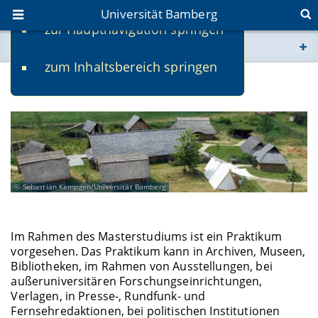
Universität Bamberg
zur Hauptnavigation springen
Sie befinden sich hier:
zum Inhaltsbereich springen
www.uni-bamberg.de
Praktikum im Studium
univis.uni-bamberg.de
fis.uni-bamberg.de
Sebastian Kempgen/Universität Bamberg
Im Rahmen des Masterstudiums ist ein Praktikum
vorgesehen. Das Praktikum kann in Archiven, Museen,
Bibliotheken, im Rahmen von Ausstellungen, bei
außeruniversitären Forschungseinrichtungen,
Verlagen, in Presse-, Rundfunk- und
Fernsehredaktionen, bei politischen Institutionen