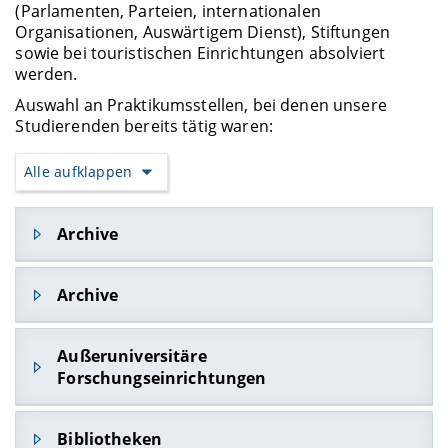
(Parlamenten, Parteien, inter­nationalen
Organisationen, Auswärtigem Dienst), Stiftungen
sowie bei touristischen Einrichtungen absolviert
werden.
Auswahl an Praktikumsstellen, bei denen unsere
Studierenden bereits tätig waren:
Alle aufklappen
Archive
Staatsarchiv Bamberg
Archive
Staatsarchiv Coburg
Stadtarchiv Bamberg
Staatsarchiv Bamberg
Außeruniversitäre
Stadtarchiv Zwickau
Forschungseinrichtungen
Staatsarchiv Coburg
Stadtarchiv Bamberg
Stadtarchiv Zwickau
Studienkreis Deutscher Widerstand 1933-1945
Bibliotheken