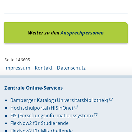
Geschichte für alle e.V.
Delius Klasing
Uschis Traumstadtservice
Silvergrain Publishing
Thalia Buchhaus Nürnberg
Weiter zu den
Ansprechpersonen
Seite 146605
Impressum
Kontakt
Datenschutz
Zentrale Online-Services
Bamberger Katalog (Universitätsbibliothek)
Hochschulportal (HISinOne)
FIS (Forschungsinformationssystem)
FlexNow2 für Studierende
FlexNow2 für Mitarbeitende