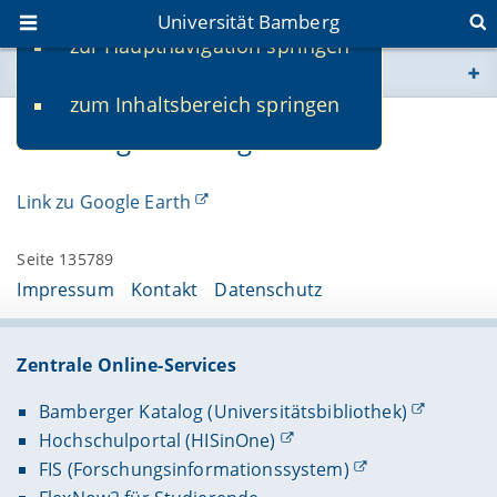
Universität Bamberg
zur Hauptnavigation springen
Sie befinden sich hier:
zum Inhaltsbereich springen
www.uni-bamberg.de
Bamberg auf Google Earth
univis.uni-bamberg.de
Link zu Google Earth
fis.uni-bamberg.de
Seite 135789
Impressum
Kontakt
Datenschutz
Zentrale Online-Services
Bamberger Katalog (Universitätsbibliothek)
Hochschulportal (HISinOne)
FIS (Forschungsinformationssystem)