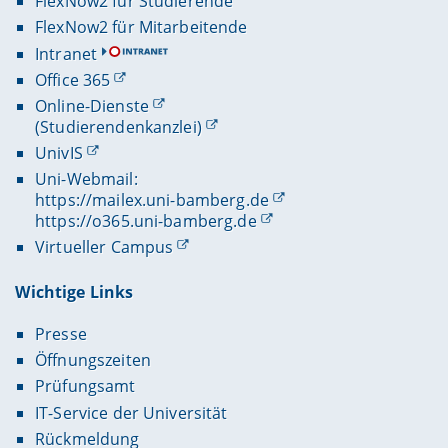
FlexNow2 für Studierende
FlexNow2 für Mitarbeitende
Intranet
Office 365
Online-Dienste
(Studierendenkanzlei)
UnivIS
Uni-Webmail:
https://mailex.uni-bamberg.de
https://o365.uni-bamberg.de
Virtueller Campus
Wichtige Links
Presse
Öffnungszeiten
Prüfungsamt
IT-Service der Universität
Rückmeldung