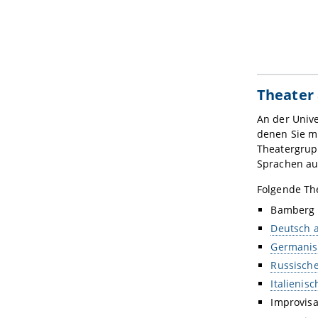
Theater 
An der Unive
denen Sie m
Theatergrupp
Sprachen au
Folgende The
Bamberg 
Deutsch a
Germanist
Russische
Italienis
Improvisa