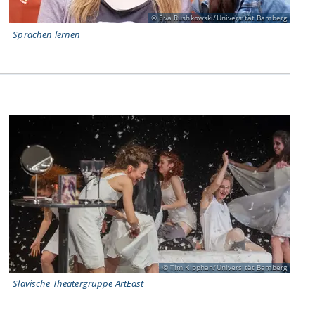
Eva Rushkowski/Universität Bamberg
Sprachen lernen
Tim Kipphan/Universität Bamberg
Slavische Theatergruppe ArtEast