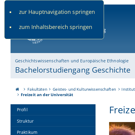
zur Hauptnavigation springen
www.uni-bamberg.de
univis.uni-bamberg.de
fis.u
zum Inhaltsbereich springen
Universität Bamberg
Geschichtswissenschaften und Europäische Ethnologie
Bachelorstudiengang Geschichte
Fakultäten
Geistes- und Kulturwissenschaften
Institu
Freizeit an der Universität
Freiz
Profil
Struktur
Praktikum