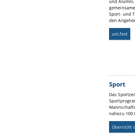
und Alumni, 
gemeinsamen
Sport- und 
den Angehöri
uni.fest
Sport
Das Sportzen
Sportprogra
Mannschafts
nahezu 100 K
Übersicht 