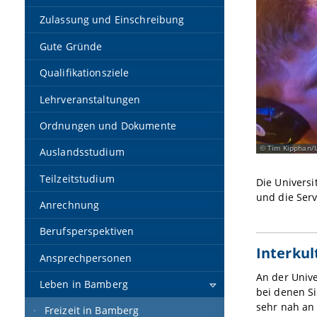
Zulassung und Einschreibung
Gute Gründe
Qualifikationsziele
Lehrveranstaltungen
Ordnungen und Dokumente
Tim Kipphan/U
Auslandsstudium
Teilzeitstudium
Die Universi
und die Serv
Anrechnung
Berufsperspektiven
Interkul
Ansprechpersonen
An der Unive
Leben in Bamberg
bei denen Si
sehr nah an
Freizeit in Bamberg