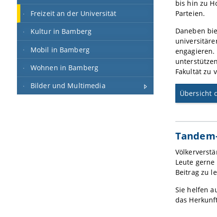
bis hin zu 
Parteien.
Freizeit an der Universität
Daneben bie
Kultur in Bamberg
universitäre
Mobil in Bamberg
engagieren. 
unterstütze
Wohnen in Bamberg
Fakultät zu 
Bilder und Multimedia
Übersicht 
Tandem
Völkerverstä
Leute gerne
Beitrag zu le
Sie helfen a
das Herkunft