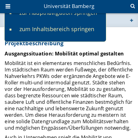
Universität Bamberg
zur Hauptnavigation springen
Sie befinden sich hier:
zum Inhaltsbereich springen
www.uni-bamberg.de
Explanym
Projektbeschreibung
univis.uni-bamberg.de
Ausgangssituation: Mobilität optimal gestalten
Mobilität ist ein elementares menschliches Bedürfnis.
fis.uni-bamberg.de
Im städtischen Raum werden Fußwege, der öffentliche
Nahverkehrs PKWs oder ergänzende Angebote wie E-
Roller multi-und intermodal genutzt. Städte stehen
vor der Herausforderung, Mobilität so zu gestalten,
dass begrenzte Ressourcen wie städtischer Raum,
saubere Luft und öffentliche Finanzen bestmöglich für
eine nachhaltige und lebenswerte Zukunft genutzt
werden. Um diese Herausforderung zu meistern ist
eine solide Datengrundlage zum Mobilitätsverhalten
und möglichen Engpässen/Überfüllungen notwendig.
Auch in Unternehmen spielt die Mobilität von