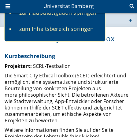
Universität Bamberg
zur Hauptnavigation springen
Sie befinden sich hier:
zum Inhaltsbereich springen
www.uni-bamberg.de
SCET: Smart City Ethical Toolbox
univis.uni-bamberg.de
Kurzbeschreibung
fis.uni-bamberg.de
Projektart:
SCRL-Testballon
Die Smart City EthicalToolbox (SCET) erleichtert und
ermöglicht eine systematische und strukturierte
Beurteilung von konkreten Projekten aus
moralphilosophischer Sicht. Die betroffenen Akteure
wie Stadtverwaltung, App-Entwickler oder Forscher
können mithilfe der SCET effektiv und zielgerichtet
zusammenarbeiten, um ethische Aspekte von
Projekten zu bewerten.
Weitere Informationen finden Sie auf der Seite
Projektseite des Lehrstuhls (hier klicken).