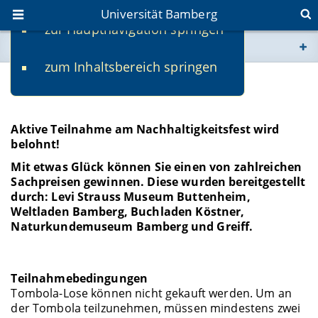
Universität Bamberg
zur Hauptnavigation springen
Sie befinden sich hier:
zum Inhaltsbereich springen
www.uni-bamberg.de
Tombola
univis.uni-bamberg.de
Aktive Teilnahme am Nachhaltigkeitsfest wird
belohnt!
fis.uni-bamberg.de
Mit etwas Glück können Sie einen von zahlreichen
Sachpreisen gewinnen. Diese wurden bereitgestellt
durch: Levi Strauss Museum Buttenheim,
Weltladen Bamberg, Buchladen Köstner,
Naturkundemuseum Bamberg und Greiff.
Teilnahmebedingungen
Tombola-Lose können nicht gekauft werden. Um an
der Tombola teilzunehmen, müssen mindestens zwei