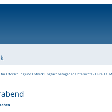
ni-bamberg.de
ik
t für Erforschung und Entwicklung fachbezogenen Unterrichts - EE-feU
M
rabend
 sehen