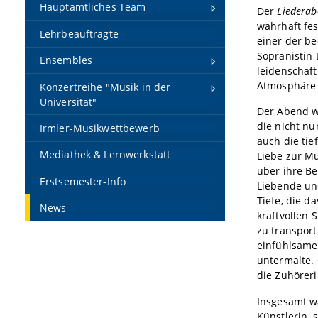
Hauptamtliches Team
Der
Liederab
wahrhaft fes
Lehrbeauftragte
einer der be
Sopranistin 
Ensembles
leidenschaf
Atmosphäre 
Konzertreihe "Musik in der
Universität"
Der Abend w
die nicht nu
Irmler-Musikwettbewerb
auch die tie
Mediathek & Lernwerkstatt
Liebe zur M
über ihre B
Erstsemester-Info
Liebende un
Tiefe, die d
News
kraftvollen 
zu transport
einfühlsame
untermalte.
die Zuhörer
Insgesamt w
Künstlerin, 