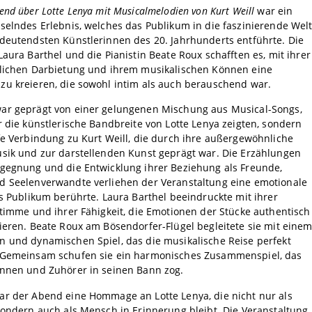
end über Lotte Lenya mit Musicalmelodien von Kurt Weill
war ein
selndes Erlebnis, welches das Publikum in die faszinierende Wel
deutendsten Künstlerinnen des 20. Jahrhunderts entführte. Die
Laura Barthel und die Pianistin Beate Roux schafften es, mit ihrer
tlichen Darbietung und ihrem musikalischen Können eine
zu kreieren, die sowohl intim als auch berauschend war.
ar geprägt von einer gelungenen Mischung aus Musical-Songs,
r die künstlerische Bandbreite von Lotte Lenya zeigten, sondern
fe Verbindung zu Kurt Weill, die durch ihre außergewöhnliche
usik und zur darstellenden Kunst geprägt war. Die Erzählungen
egegnung und die Entwicklung ihrer Beziehung als Freunde,
d Seelenverwandte verliehen der Veranstaltung eine emotionale
as Publikum berührte. Laura Barthel beeindruckte mit ihrer
Stimme und ihrer Fähigkeit, die Emotionen der Stücke authentisch
ieren. Beate Roux am Bösendorfer-Flügel begleitete sie mit eine
n und dynamischen Spiel, das die musikalische Reise perfekt
 Gemeinsam schufen sie ein harmonisches Zusammenspiel, das
innen und Zuhörer in seinen Bann zog.
ar der Abend eine Hommage an Lotte Lenya, die nicht nur als
sondern auch als Mensch in Erinnerung bleibt. Die Veranstaltung