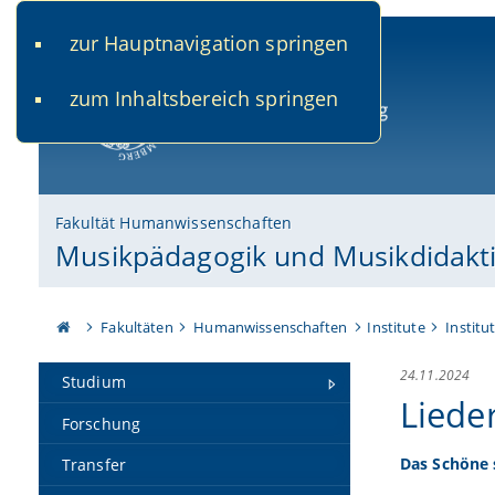
zur Hauptnavigation springen
www.uni-bamberg.de
univis.uni-bamberg.de
fis.u
zum Inhaltsbereich springen
Universität Bamberg
Fakultät Humanwissenschaften
Musikpädagogik und Musikdidakt
Fakultäten
Humanwissenschaften
Institute
Institu
24.11.2024
Studium
Liede
Forschung
Das Schöne
Transfer