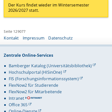
Der Kurs findet wieder im Wintersemester
2026/2027 statt.
Seite 129077
Kontakt
Impressum
Datenschutz
Zentrale Online-Services
Bamberger Katalog (Universitätsbibliothek)
Hochschulportal (HISinOne)
FIS (Forschungsinformationssystem)
FlexNow2 für Studierende
FlexNow2 für Mitarbeitende
Intranet
Office 365
Online-Dienste