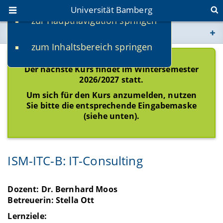
Universität Bamberg
zur Hauptnavigation springen
Sie befinden sich hier:
zum Inhaltsbereich springen
www.uni-bamberg.de
Der nächste Kurs findet im Wintersemester
univis.uni-bamberg.de
2026/2027 statt.
Um sich für den Kurs anzumelden, nutzen
fis.uni-bamberg.de
Sie bitte die entsprechende Eingabemaske
(siehe unten).
ISM-ITC-B: IT-Consulting
Dozent: Dr. Bernhard Moos
Betreuerin: Stella Ott
Lernziele: