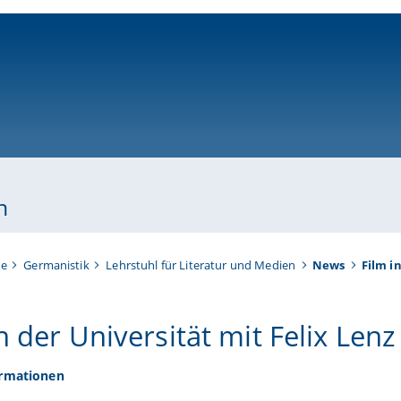
ni-bamberg.de
n
te
Germanistik
Lehrstuhl für Literatur und Medien
News
Film i
n der Universität mit Felix Lenz
ormationen