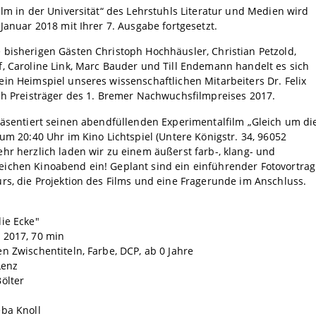
ilm in der Universität“ des Lehrstuhls Literatur und Medien wird
 Januar 2018 mit Ihrer 7. Ausgabe fortgesetzt.
bisherigen Gästen Christoph Hochhäusler, Christian Petzold,
, Caroline Link, Marc Bauder und Till Endemann handelt es sich
in Heimspiel unseres wissenschaftlichen Mitarbeiters Dr. Felix
ch Preisträger des 1. Bremer Nachwuchsfilmpreises 2017.
räsentiert seinen abendfüllenden Experimentalfilm „Gleich um di
 um 20:40 Uhr im Kino Lichtspiel (Untere Königstr. 34, 96052
hr herzlich laden wir zu einem äußerst farb-, klang- und
ichen Kinoabend ein! Geplant sind ein einführender Fotovortrag
rs, die Projektion des Films und eine Fragerunde im Anschluss.
ie Ecke"
 2017, 70 min
n Zwischentiteln, Farbe, DCP, ab 0 Jahre
Lenz
ölter
eba Knoll