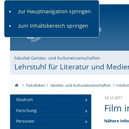
zur Hauptnavigation springen
www.uni-bamberg.de
univis.uni-bamberg.de
fis.u
zum Inhaltsbereich springen
Universität Bamberg
Fakultät Geistes- und Kulturwissenschaften
Lehrstuhl für Literatur und Medie
Fakultäten
Geistes- und Kulturwissenschaften
Institu
14.12.2017
Studium
Film i
Forschung
Nähere Inf
Personen