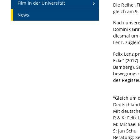
Film in der Universität
Die Reihe „F
gleich am 9.
News
Nach unsere 
Dominik Graf
diesmal um e
Lenz, zuglei
Felix Lenz p
Ecke“ (2017)
Bamberg). Se
bewegungsre
des Regisseu
"Gleich um d
Deutschland
Mit deutsche
R & K: Felix 
M: Michael B
S:
Jan
Schu
Beratung: S