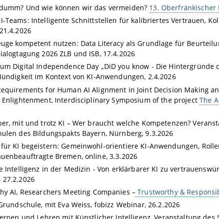
 dumm? Und wie können wir das vermeiden?
13. Oberfränkischer 
-Teams: Intelligente Schnittstellen für kalibriertes Vertrauen, Ko
21.4.2026
uge kompetent nutzen: Data Literacy als Grundlage für Beurteilun
ialogtagung 2026 ZLB und ISB, 17.4.2026
um Digital Independence Day „DiD you know - Die Hintergründe dig
Mündigkeit im Kontext von KI-Anwendungen, 2.4.2026
equirements for Human AI Alignment in Joint Decision Making and
 Enlightenment, Interdisciplinary Symposium of the project
The A
er, mit und trotz KI – Wer braucht welche Kompetenzen? Veranst
ulen des Bildungspakts Bayern, Nürnberg, 9.3.2026
ür KI begeistern: Gemeinwohl-orientiere KI-Anwendungen, Rolle
uenbeauftragte Bremen, online, 3.3.2026
e Intelligenz in der Medizin - Von erklärbarer KI zu vertrauenswür
 27.2.2026
hy AI,
Researchers Meeting Companies –
Trustworthy & Responsib
 Grundschule, mit Eva Weiss, fobizz Webinar, 26.2.2026
Lernen und Lehren mit Künstlicher Intelligenz, Veranstaltung des