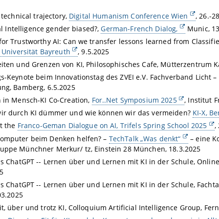
 technical trajectory,
Digital Humanism Conference Wien
, 26.-2
ial Intelligence gender biased?,
German-French Dialog,
Munic, 13
or Trustworthy AI: Can we transfer lessons learned from Classifi
, Universität Bayreuth
, 9.5.2025
iten und Grenzen von KI, Philosophisches Cafe, Mütterzentrum 
s-Keynote beim Innovationstag des ZVEI e.V. Fachverband Licht – K
ng, Bamberg, 6.5.2025
 in Mensch-KI Co-Creation,
For..Net Symposium 2025
, Institut
ir durch KI dümmer und wie können wir das vermeiden?
KI-X, Be
at the
Franco-Geman Dialogue on AI, Trifels Spring School 2025
,
omputer beim Denken helfen? –
TechTalk „Was denkt“
– eine K
uppe Münchner Merkur/ tz, Einstein 28 München, 18.3.2025
is ChatGPT -- Lernen über und Lernen mit KI in der Schule, Onli
5
is ChatGPT -- Lernen über und Lernen mit KI in der Schule, Facht
.03.2025
t, über und trotz KI, Colloquium Artificial Intelligence Group, Fer