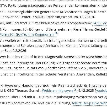
 KITA, Fortbildung päadgogisches Personal der kommunalen Kinder
d Einsatzmöglichkeiten generativer KI, Voraussetzungen für erf
 Innovation Center, KMU-KI-Erfahrungszentrum, 18.2.2026
er, mit und trotz KI: Wer braucht welche Kompetenzen?
FACE Lec
 Kommunen: für Bürger und Unternehmen, Panel Hanns-Seidel-St
aktoren für GovTech in Kommunen
]
ie wollen wir mit Künstlicher Intelligenz leben, lernen und arbeit
mmunen und Schulen souverän handeln können, Veranstaltung de
er See, 2.2.2026
 Wer hat den Hut auf in der Diagnostik: Mensch oder Maschine?, 
ünstliche Intelligenz und Bildung: Zielgruppengerechte Vermitt
e, Sitzung des Beirats von Oberfranken Offensiv e.V., Bayreuth, 
ünstliche Intelligenz in der Schule: Verstehen, Anwenden, Refle
KI-Hype und Handlungsdruck – ein Realitätscheck für Entscheider! 
id & CEO Thomas Gomell,
Webinar, migraven
, 9.12.2025 [
youtu
ernen über und mit KI, Digitale Impulstagung Westermann Verla
e KI im Kontext von KI-Tools für die Bildung,
fobizz Deep Dive We