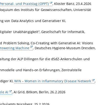
Personal- und Praxistag (OPPT)
, Kloster Banz, 23.4.2026
lloquium des Instituts für Geowissenschaften, Universität
g von Data Analytics und Generativer KI,
italer Unabhängigkeit“, Gesellschaft für Informatik,
 Problem Solving, Co-Creating with Generative AI: Visions
nswering Machine
, Deutsches Hygiene-Museum Dresden,
altung der ALP Dillingen für die dSdZ-Ankerschulen und
nmodelle und Hands-on Erfahrungen, Zentralstelle
diger KI,
WIN – Women in Inflammatory Disease Network
,
le AI
, AI Grid, Bitkom, Berlin, 26.2.2026
 Schulamts Nürnberg, 25.2.2026