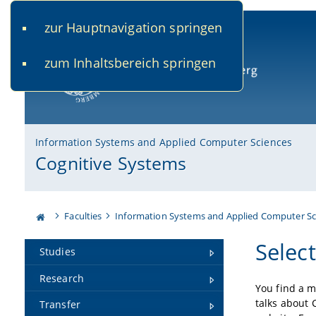
zur Hauptnavigation springen
www.uni-bamberg.de
univis.uni-bamberg.de
fis.u
zum Inhaltsbereich springen
University of Bamberg
Information Systems and Applied Computer Sciences
Cognitive Systems
Faculties
Information Systems and Applied Computer Sc
Selec
Studies
Research
You find a m
talks about 
Transfer