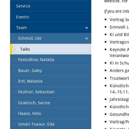
website. Fo
Service
If you are int
Events
Vortrag b
Sinnvoll 
Team
KI und B
Schmid, Ute
Vortragsr
Talks
Keynote A
Verantwor
Pastukhov, Natalia
KI in Sch
Bauer, Gaby
Anders ge
Trustwort
Ertl, Melanie
Künstlich
14.-15.11
Feulner, Sebastian
Jahrestag
Grabisch, Sanne
Künstlich
Haase, Felix
Gesundhei
Vortrag/P
Ismail-Tsaous, Eda