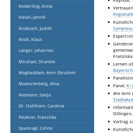
Keynote, 
Keiderling, Anna
Vertrauen
Regionalk
Kiesel, Jannik
Künstlich
Knoblach, Judith
Symposium
Expert:i
Knoll, Klaus
Gendersen
gemeinwo
Langer, Johannes
Franziska
Miroliaei, Shamim
Lernen üb
Bayerisch
Moghaddam, Amir Ebrahimi
Panelisti
Muensterberg, Alisa
Panel,
KI
Wie lernt 
Niemann, Sonja
Stadtaka
Dr. Oehlhorn, Caroline
Informati
Dillingen,
Paukner, Franziska
Vortrag z
Spannagl, Celine
Künstlich