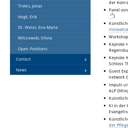
der Konra
Troles, Jonas
Panel von 
]
Voigt, Erik
Künstlich
Dr. Weiss, Eva-Maria
Innovati
Workshop 
Wilczewski, Olivia
Keynote H
Open Positions
Regensbur
Keynote 
Contact
Schloss T
News
Guest Exp
network G
Impuls un
ALP Dilli
Künstlich
KI in der
Evangelis
Künstlich
der Pfleg