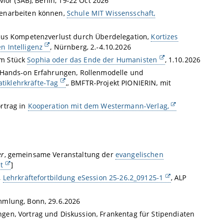
ior (SAB), Berlin, 19-22 Oct 2026
menarbeiten können,
Schule MIT Wissensschaft,
rsus Kompetenzverlust durch Überdelegation,
Kortizes
n Intelligenz
, Nürnberg, 2.-4.10.2026
um Stück
Sophia oder das Ende der Humanisten
, 1.10.2026
: Hands-on Erfahrungen, Rollenmodelle und
tiklehrkräfte-Tag
,, BMFTR-Projekt PIONIERIN, mit
rtrag in
Kooperation mit dem Westermann-Verlag,
er
, gemeinsame Veranstaltung der
evangelischen
t
]
,
Lehrkräftefortbildung eSession 25-26.2_09125-1
, ALP
mmlung, Bonn, 29.6.2026
en, Vortrag und Diskussion, Frankentag für Stipendiaten