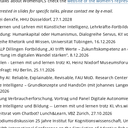
r talks about Women@CS check the
website of the women's repres
erested in slides for specific talks, please contact me by e-mail.
ei denxTe, HHU Düsseldorf, 27.1.2028
Lernen und Lehren mit Künstlicher Intelligenz, L
ehrkräfte-Fortbil
ildung: Humankapital oder Humanismus, Dialogreihe
Servus, KI! v
eihe Rhetorik und Wissen, Universität Tübingen, 16.12.2026
LP Dillingen Fortbildung „KI trifft Werte – Zukunftskompetenz an 
tung im digitalen Wandel stärken“, 8.12.2026
ulen - Lernen mit und lernen trotz KI, Heinz Nixdorf MuseumsFor
Fragt: HU Berlin, 25.11.2026
hy AI: Reliable, Explainable, Revisable, FAU MoD. Research Center
e Intelligenz – Grundkonzepte und HandsOn (mit Johannes Langer
.2026
ung Verbraucherforschung, Vortrag und Panel Digitale Autonomie,
e Intelligenz und Bildung -- Lernen mit und lernen trotz KI, vhs.wi
tsrat vom Chatbot? Lunch&Learn, VBZ Zürich, 27.10.2026
odiumsdiskussion 25 Jahre Institut für Kognitionswissenschaft, U