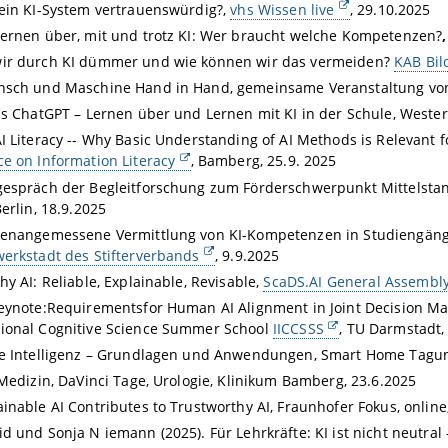
ein KI-System vertrauenswürdig?,
vhs Wissen live
, 29.10.2025
ernen über, mit und trotz KI: Wer braucht welche Kompetenzen?
ir durch KI dümmer und wie können wir das vermeiden?
KAB Bi
nsch und Maschine Hand in Hand, gemeinsame Veranstaltung v
is ChatGPT – Lernen über und Lernen mit KI in der Schule, West
I Literacy -- Why Basic Understanding of AI Methods is Relevant for
e on Information Literacy
, Bamberg, 25.9. 2025
espräch der Begleitforschung zum Förderschwerpunkt Mittelstan
erlin, 18.9.2025
penangemessene Vermittlung von KI-Kompetenzen in Studiengän
erkstadt des Stifterverbands
, 9.9.2025
hy AI: Reliable, Explainable, Revisable,
ScaDS.AI General Assembly
eynote:Requirementsfor Human AI Alignment in Joint Decision Maki
ional Cognitive Science Summer School
IICCSSS
, TU Darmstadt,
he Intelligenz – Grundlagen und Anwendungen, Smart Home Tagu
 Medizin, DaVinci Tage, Urologie, Klinikum Bamberg, 23.6.2025
inable AI Contributes to Trustworthy AI, Fraunhofer Fokus, online
d und Sonja N iemann (2025). Für Lehrkräfte: KI ist nicht neutra