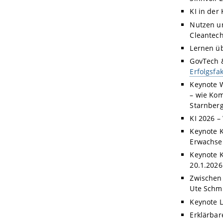
KI in der
Nutzen un
Cleantech
Lernen üb
GovTech &
Erfolgsf
Keynote W
– wie Ko
Starnberg
KI 2026 –
Keynote K
Erwachsen
Keynote K
20.1.2026
Zwischen 
Ute Schm
Keynote L
Erklärbar