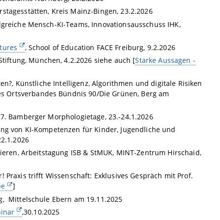
stagesstätten, Kreis Mainz-Bingen, 23.2.2026
olgreiche Mensch-KI-Teams, Innovationsausschuss IHK,
tures
, School of Education FACE Freiburg, 9.2.2026
iftung, München, 4.2.2026 siehe auch [
Starke Aussagen -
en?, Künstliche Intelligenz, Algorithmen und digitale Risiken
s Ortsverbandes Bündnis 90/Die Grünen, Berg am
27. Bamberger Morphologietage, 23.-24.1.2026
lung von KI-Kompetenzen für Kinder, Jugendliche und
22.1.2026
ktieren, Arbeitstagung ISB & StMUK, MINT-Zentrum Hirschaid,
Praxis trifft Wissenschaft: Exklusives Gespräch mit Prof.
be
]
g, Mittelschule Ebern am 19.11.2025
binar
,30.10.2025