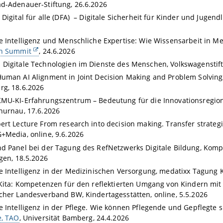
d-Adenauer-Stiftung, 26.6.2026
Digital für alle (DFA) – Digitale Sicherheit für Kinder und Jugendli
e Intelligenz und Menschliche Expertise: Wie Wissensarbeit in M
on Summit
, 24.6.2026
Digitale Technologien im Dienste des Menschen, Volkswagenstif
uman AI Alignment in Joint Decision Making and Problem Solving
g, 18.6.2026
KMU-KI-Erfahrungszentrum – Bedeutung für die Innovationsregio
hurnau, 17.6.2026
ert Lecture From research into decision making. Transfer strategi
+Media, online, 9.6.2026
d Panel bei der Tagung des RefNetzwerks Digitale Bildung, Komp
ngen, 18.5.2026
e Intelligenz in der Medizinischen Versorgung, medatixx Tagung K
 Kita: Kompetenzen für den reflektierten Umgang von Kindern mit 
cher Landesverband BW, Kindertagesstätten, online, 5.5.2026
e Intelligenz in der Pflege. Wie können Pflegende und Gepflegte 
e, TAO
, Universität Bamberg, 24.4.2026