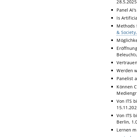
28.5.2025
Panel AI’s
Is Artific
Methods f
& Society
Möglichke
Eröffnung
Beleuchtu
Vertrauen
Werden w
Panelist 
Können C
Mediengr
Von ITS b
15.11.202
Von ITS b
Berlin, 1
Lernen mi