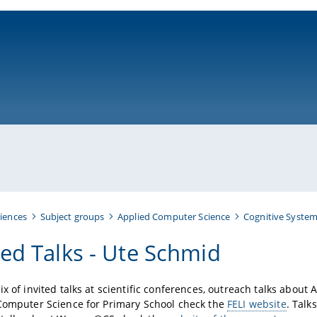
ni-bamberg.de
iences
Subject groups
Applied Computer Science
Cognitive Syste
ted Talks - Ute Schmid
ix of invited talks at scientific conferences, outreach talks about
Computer Science for Primary School check the
FELI website
. Talk