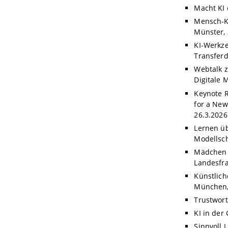
Macht KI
Mensch-KI
Münster, 
KI-Werkze
Transferd
Webtalk z
Digitale 
Keynote R
for a New
26.3.2026
Lernen üb
Modellsch
Mädchen f
Landesfra
Künstlich
München,
Trustwort
KI in der
Sinnvoll 