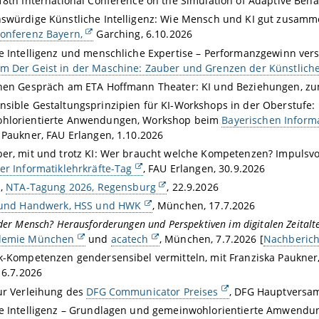
18th International Conference on the Simulation of Adaptive Behav
swürdige Künstliche Intelligenz: Wie Mensch und KI gut zusam
onferenz Bayern,
Garching, 6.10.2026
e Intelligenz und menschliche Expertise – Performanzgewinn ve
 Der Geist in der Maschine: Zauber und Grenzen der Künstliche
nnen Gespräch am ETA Hoffmann Theater: KI und Beziehungen, z
sible Gestaltungsprinzipien für KI-Workshops in der Oberstufe
hlorientierte Anwendungen, Workshop beim
Bayerischen Informa
 Paukner, FAU Erlangen, 1.10.2026
er, mit und trotz KI: Wer braucht welche Kompetenzen? Impulsvo
er Informatiklehrkräfte-Tag
, FAU Erlangen, 30.9.2026
n,
NTA-Tagung 2026, Regensburg
, 22.9.2026
 und Handwerk, HSS und HWK
, München, 17.7.2026
der Mensch? Herausforderungen und Perspektiven im digitalen Zeitalt
demie München
und
acatech
, München, 7.7.2026 [
Nachberich
k-Kompetenzen gendersensibel vermitteln, mit Franziska Paukner
 6.7.2026
ur Verleihung des
DFG Communicator Preises
, DFG Hauptversa
e Intelligenz – Grundlagen und gemeinwohlorientierte Amwendung