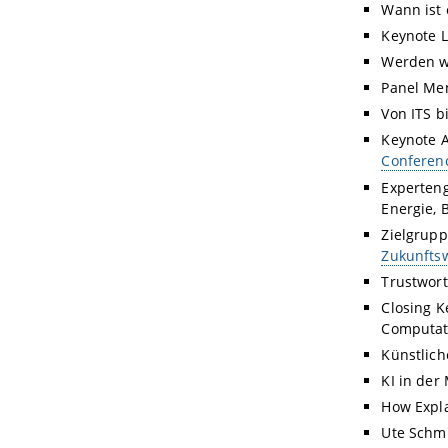
Wann ist 
Keynote
L
Werden w
Panel Me
Von ITS b
Keynote A
Conferenc
Experteng
Energie, B
Zielgrup
Zukunftsw
Trustwort
Closing K
Computat
Künstlic
KI in der
How Expla
Ute Schmi