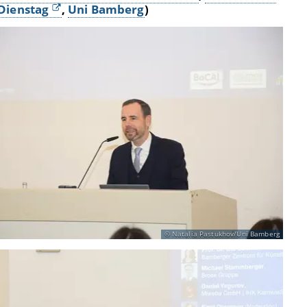
Dienstag
,
Uni Bamberg
)
Natalia Pastukhov/Uni Bamberg