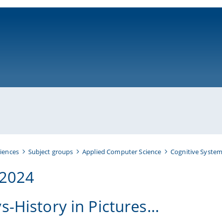
ni-bamberg.de
iences
Subject groups
Applied Computer Science
Cognitive Syste
-2024
s-History in Pictures…