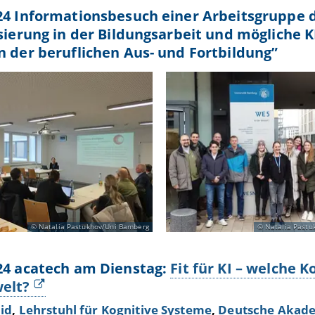
24 Informationsbesuch einer Arbeitsgruppe 
isierung in der Bildungsarbeit und mögliche
n der beruflichen Aus- und Fortbildung”
Natalia Pastukhov/Uni Bamberg
Natalia Pastu
24 acatech am Dienstag:
Fit für KI – welche 
elt?
id
,
Lehrstuhl für Kognitive Systeme
,
Deutsche Akade