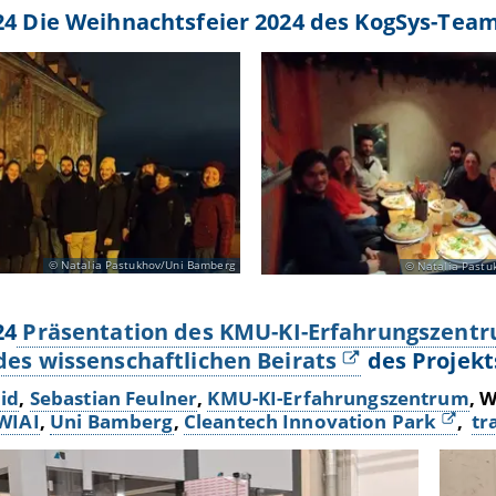
24 Die Weihnachtsfeier 2024 des KogSys-Tea
Natalia Pastukhov/Uni Bamberg
Natalia Pastu
24
Präsentation des KMU-KI-Erfahrungszent
des wissenschaftlichen Beirats
des Projek
id
,
Sebastian Feulner
,
KMU-KI-Erfahrungszentrum
, 
WIAI
,
Uni Bamberg
,
Cleantech Innovation Park
,
tr