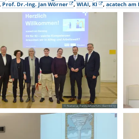
,
Prof. Dr.-Ing. Jan Wörner
,
WIAI
,
KI
,
acatech am 
Natalia Pastukhov/Uni Bamberg