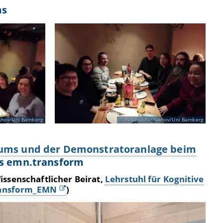
ms
khov/Uni Bamberg
Natalia Pastukhov/Uni Bamberg
rums und der Demonstratoranlage beim
ts emn.transform
Wissenschaftlicher Beirat,
Lehrstuhl für Kognitive
ansform_EMN
)