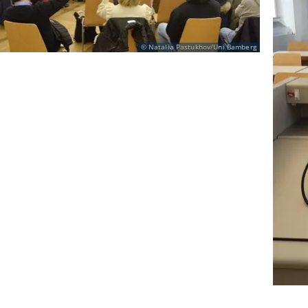
Natalia Pastukhov/Uni Bamberg