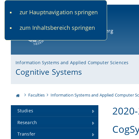
zur Hauptnavigation springen
www.uni-bamberg.de
univis.uni-bamberg.de
fis.u
zum Inhaltsbereich springen
University of Bamberg
Information Systems and Applied Computer Sciences
Cognitive Systems
Faculties
Information Systems and Applied Computer Sc
2020
Studies
Research
CogSy
Transfer