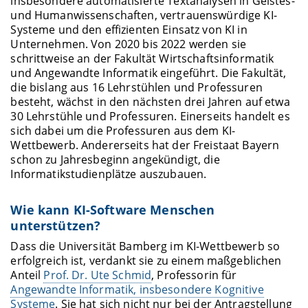
insbesondere automatisierte Textanalysen in Geistes-
und Humanwissenschaften, vertrauenswürdige KI-
Systeme und den effizienten Einsatz von KI in
Unternehmen. Von 2020 bis 2022 werden sie
schrittweise an der Fakultät Wirtschaftsinformatik
und Angewandte Informatik eingeführt. Die Fakultät,
die bislang aus 16 Lehrstühlen und Professuren
besteht, wächst in den nächsten drei Jahren auf etwa
30 Lehrstühle und Professuren. Einerseits handelt es
sich dabei um die Professuren aus dem KI-
Wettbewerb. Andererseits hat der Freistaat Bayern
schon zu Jahresbeginn angekündigt, die
Informatikstudienplätze auszubauen.
Wie kann KI-Software Menschen
unterstützen?
Dass die Universität Bamberg im KI-Wettbewerb so
erfolgreich ist, verdankt sie zu einem maßgeblichen
Anteil
Prof. Dr. Ute Schmid
, Professorin für
Angewandte Informatik, insbesondere Kognitive
Systeme
. Sie hat sich nicht nur bei der Antragstellung