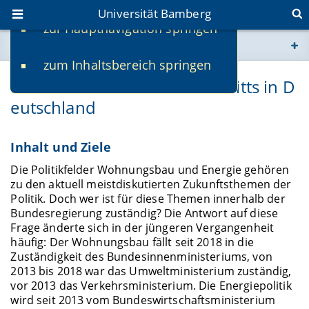
Universität Bamberg
zur Hauptnavigation springen
Sie befinden sich hier:
zum Inhaltsbereich springen
www.uni-bamberg.de
Die Politik des Ressortzuschnitts in D
eutschland
univis.uni-bamberg.de
fis.uni-bamberg.de
Inhalt und Ziele
Die Politikfelder Wohnungsbau und Energie gehören
zu den aktuell meistdiskutierten Zukunftsthemen der
Politik. Doch wer ist für diese Themen innerhalb der
Bundesregierung zuständig? Die Antwort auf diese
Frage änderte sich in der jüngeren Vergangenheit
häufig: Der Wohnungsbau fällt seit 2018 in die
Zuständigkeit des Bundesinnenministeriums, von
2013 bis 2018 war das Umweltministerium zuständig,
vor 2013 das Verkehrsministerium. Die Energiepolitik
wird seit 2013 vom Bundeswirtschaftsministerium