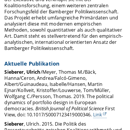
Koalitionsforschung, einem weiteren zentralen
Forschungsfeld der Bamberger Politikwissenschaft.
Das Projekt erhebt umfangreiche Primärdaten und
analysiert diese mit modernen empirischen
Methoden, sowohl quantitativer als auch qualitativer
Art. Damit steht es stellvertretend für den empirisch-
analytischen, international orientierten Ansatz der
Bamberger Politikwissenschaft.
Aktuelle Publikation
Sieberer, Ulrich
/Meyer, Thomas M./Bäck,
Hanna/Ceron, Andrea/Falcó-Gimeno,
Albert/Guinaudeau, Isabelle/Hansen, Martin
Ejnar/Kollveit, Kristoffer/Louwerse, Tom/Müller,
Wolfgang C./Persson, Thomas. 2019. The political
dynamics of portfolio design in European
democracies.
British Journal of Political Science
First
View, doi: 10.1017/S0007123419000346.
Link
Sieberer
, Ulrich. 2015. Die Politik des
Ressortzuschnitts zwischen Koalitionsarithmetik und