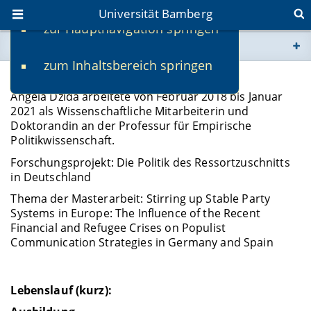
Universität Bamberg
zur Hauptnavigation springen
Sie befinden sich hier:
zum Inhaltsbereich springen
www.uni-bamberg.de
Angela Dzida
Angela Dzida arbeitete von Februar 2018 bis Januar
univis.uni-bamberg.de
2021 als Wissenschaftliche Mitarbeiterin und
Doktorandin an der Professur für Empirische
Politikwissenschaft.
fis.uni-bamberg.de
Forschungsprojekt: Die Politik des Ressortzuschnitts
in Deutschland
Thema der Masterarbeit: Stirring up Stable Party
Systems in Europe: The Influence of the Recent
Financial and Refugee Crises on Populist
Communication Strategies in Germany and Spain
Lebenslauf (kurz):