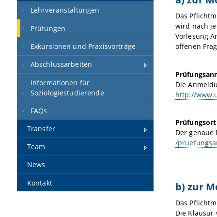
Lehrveranstaltungen
Das Pflichtm
wird nach je
Prüfungen
Vorlesung Ar
Exkursionen und Praxisvorträge
offenen Fra
Abschlussarbeiten
Prüfungsan
Informationen für
Die Anmeldun
Soziologiestudierende
http://www.
FAQs
Prüfungsort
Transfer
Der genaue 
/pruefungsa
Team
News
Kontakt
b) zur M
Das Pflichtm
Die Klausur 