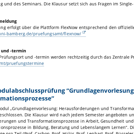
ng und des Seminars. Die Klausur setzt sich aus Fragen im Sing
meldung
g erfolgt über die Plattform FlexNow entsprechend den offiziell
uni-bamberg.de/pruefungsamt/flexnow/
 und -termin
Prüfungsort und -termin werden rechtzeitig durch das Zentrale
mt/pruefungstermine
Modulabschlussprüfung “Grundlagenvorlesun
rmationsprozesse”
modul „Grundlagenvorlesung: Herausforderungen und Transformati
eschlossen. Die Klausur wird nach jedem Semester angeboten und
erungen und Transformationsprozesse in Arbeit, Gesundheit un
ionsprozesse in Bildung, Beratung und Lebenslangem Lernen“. Di
ge pro Teil (Prof. Carbon, Prof. Hülür, Prof. Lenhart, Prof. Rüsseler