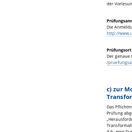
der Vorlesu
Prüfungsan
Die Anmeldun
http://www.
Prüfungsort
Der genaue 
/pruefungsa
c) zur 
Transfo
Das Pflicht
Prüfung abg
„Herausford
Transformat
d.h. eine Fra