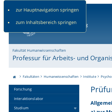
zur Hauptnavigation springen
www.uni-bamberg.de
univis.uni-bamberg.de
fis.u
zum Inhaltsbereich springen
Universität Bamberg
Fakultät Humanwissenschaften
Professur für Arbeits- und Organi
Fakultäten
Humanwissenschaften
Institute
Psycho
Prüfu
Forschung
Interaktionslabor
Allgeme
Studium
a) zur M