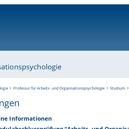
ni-bamberg.de
sationspsychologie
logie
Professur für Arbeits- und Organisationspsychologie
Studium
ngen
ine Informationen
odulabschlussprüfung “Arbeits- und Organisa