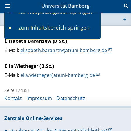
Universität Bamberg
zur Hauptnavigation springen
Sie befinden sich hier:
zum Inhaltsbereich springen
www.uni-bamberg.de
Jungwissenschaftler/innen
Elisabeth Baranzew (B.Sc.)
univis.uni-bamberg.de
E-Mail:
elisabeth.baranzew(at)uni-bamberg.de
fis.uni-bamberg.de
Ella Wietheger (B.Sc.)
E-Mail:
ella.wietheger(at)uni-bamberg.de
Seite 174351
Kontakt
Impressum
Datenschutz
Zentrale Online-Services
Bamberger Katalog (Universitätsbibliothek)