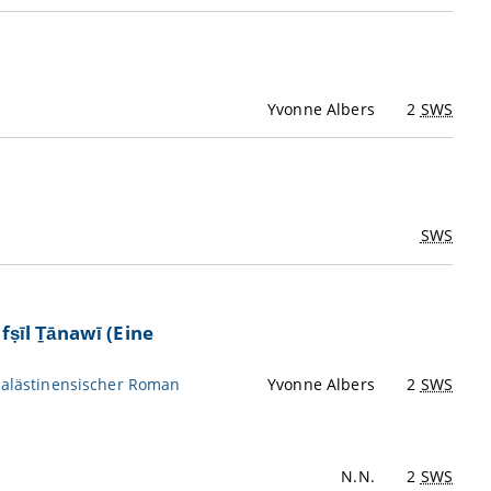
Yvonne Albers
2
SWS
SWS
fṣīl Ṯānawī (Eine
 palästinensischer Roman
Yvonne Albers
2
SWS
N.N.
2
SWS