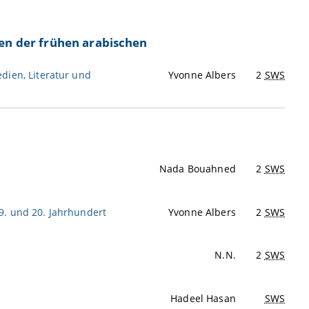
en der frühen arabischen
dien, Literatur und
Yvonne Albers
2
SWS
Nada Bouahned
2
SWS
9. und 20. Jahrhundert
Yvonne Albers
2
SWS
N.N.
2
SWS
Hadeel Hasan
SWS