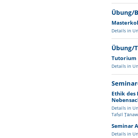
Übung/B
Masterkol
Details in
Un
Übung/T
Tutorium
Details in
Un
Seminar
Ethik des 
Nebensach
Details in
Un
Tafṣīl Ṯāna
Seminar A
Details in
Un