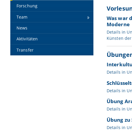
Forschung
Vorlesu
Team
Was war d
Moderne
News
Details in
Un
Künsten der
Aktivitäten
Transfer
Übunge
Interkult
Details in
Un
Schlüssel
Details in
Un
Übung Ara
Details in
Un
Übung zu 
Details in
Un