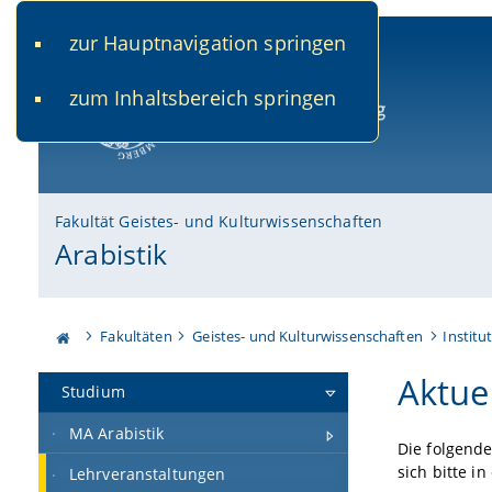
zur Hauptnavigation springen
www.uni-bamberg.de
univis.uni-bamberg.de
fis.u
zum Inhaltsbereich springen
Universität Bamberg
Fakultät Geistes- und Kulturwissenschaften
Arabistik
Fakultäten
Geistes- und Kulturwissenschaften
Institu
Aktue
Studium
MA Arabistik
Die folgende
sich bitte in
Lehrveranstaltungen