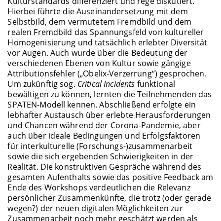
Kulturstandards differenziert und rege diskutiert.
Hierbei führte die Auseinandersetzung mit dem
Selbstbild, dem vermutetem Fremdbild und dem
realen Fremdbild das Spannungsfeld von kultureller
Homogenisierung und tatsächlich erlebter Diversität
vor Augen. Auch wurde über die Bedeutung der
verschiedenen Ebenen von Kultur sowie gängige
Attributionsfehler („Obelix-Verzerrung“) gesprochen.
Um zukünftig sog.
Critical Incidents
funktional
bewältigen zu können, lernten die Teilnehmenden das
SPATEN-Modell kennen. Abschließend erfolgte ein
lebhafter Austausch über erlebte Herausforderungen
und Chancen während der Corona-Pandemie, aber
auch über ideale Bedingungen und Erfolgsfaktoren
für interkulturelle (Forschungs-)zusammenarbeit
sowie die sich ergebenden Schwierigkeiten in der
Realität. Die konstruktiven Gespräche während des
gesamten Aufenthalts sowie das positive Feedback am
Ende des Workshops verdeutlichen die Relevanz
persönlicher Zusammenkünfte, die trotz (oder gerade
wegen?) der neuen digitalen Möglichkeiten zur
Zusammenarbeit noch mehr geschätzt werden als