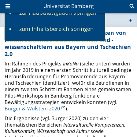
Universität Bamberg
zur Hauptnavigation springen
Sie befinden sich hier:
zum Inhaltsbereich springen
www.uni-bamberg.de
InKoNa – Interkulturelle Kompetenzen von
Nachwuchswissenschaftlerinnen und -
wissenschaftlern aus Bayern und Tschechien
univis.uni-bamberg.de
2.0
Im Rahmen des Projekts
InKoNa
(siehe unten) wurden
fis.uni-bamberg.de
im Jahr 2019 in einem ersten Schritt kulturell bedingte
Herausforderungen für Promovierende aus Bayern
und Tschechien identifiziert, wofür die Betroffenen in
einem zweiten Schritt im Rahmen eines gemeinsamen
Pilot-Workshops in Bamberg funktionale
Bewältigungsstrategien entwickeln konnten (vgl.
Burger & Wolstein 2020
).
Die Ergebnisse (vgl. Burger 2020) zu den vier
thematischen Bereichen
Interkulturelle Kompetenzen
,
Kulturkontakt
,
Wissenschaft und Kultur
sowie