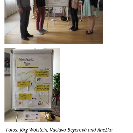
Fotos: Jörg Wolstein, Vacláva Beyerová und Ane
žka