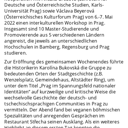
Deutsche und Österreichische Studien, Karls-
Universität Prag) sowie Václava Beyerová
(Österreichisches Kulturforum Prag) von 6.-7. Mai
2022 einen interkulturellen Workshop in Prag.
Insgesamt sind 10 Master-Studierende und
Promovierende aus 5 verschiedenen Ländern
angereist, die jeweils an unterschiedlichen
Hochschulen in Bamberg, Regensburg und Prag
studieren.
Zur Eröffnung des gemeinsamen Wochenendes führte
die Historikerin Karolína Bukovská die Gruppe zu
bedeutenden Orten der Stadtgeschichte (z.B.
Wenzelsplatz, Gemeindehaus, Altstädter Ring), um
unter dem Titel „Prag im Spannungsfeld nationaler
Identitäten“ auf kurzweilige und kritische Weise die
wechselvolle Geschichte der deutsch- und
tschechischsprachigen Communities in Prag zu
vermitteln. Der Abend fand bei veganen böhmischen
Spezialitäten und anregenden Gesprächen im
Restaurant Střecha seinen Ausklang. Als ein weiteres
Highlight an diesem ersten Tag konnten die