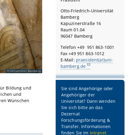
Otto-Friedrich-Universität
Bamberg
Kapuzinerstraße 16
Raum 01.04
96047 Bamberg
Telefon +49 951 863-1001
Fax +49 951 863-1012
E-Mail:
praesident(at)uni-
bamberg.de
Universität Bamberg
 für Bildung und
Sie sind Angehörige oder
lichen und
Angehöriger der
Ihren Wünschen
Universität? Dann wenden
Sie sich bitte an das
Dezernat
Forschungsförderung &
Transfer. Informationen
finden Sie im
Intranet