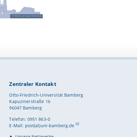
tlichkeitsarbeit
n engagieren! Wir
Bild: JiSign fotolia
Zentraler Kontakt
Otto-Friedrich-Universität Bamberg
Kapuzinerstraße 16
96047 Bamberg
Telefon: 0951 863-0
E-Mail:
post(at)uni-bamberg.de
Unsere Netzwerke