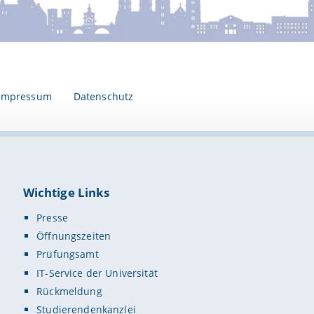
ist die Unterstützung von Forschung, Lehre, Öffen
he Studierende (Foto:
wissenschafler oder in anderen Initiative
ler)
und kulturellem Leben der Universität.
beraten Sie gern!
Website des Universitätsbunds Bamberg e.V.
Impressum
Datenschutz
Wichtige Links
Presse
Öffnungszeiten
Prüfungsamt
IT-Service der Universität
Rückmeldung
Studierendenkanzlei