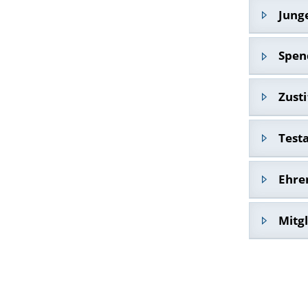
Jung
Spen
Zusti
Test
Deutschlan
Universitä
Ehre
Mitg
Irmler-Ehr
Steffens)