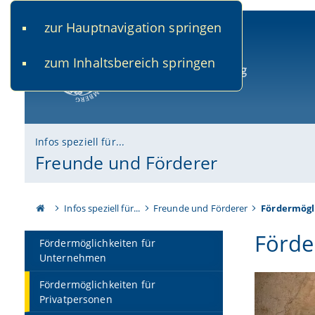
zur Hauptnavigation springen
www.uni-bamberg.de
univis.uni-bamberg.de
fis.u
zum Inhaltsbereich springen
Universität Bamberg
Infos speziell für...
Freunde und Förderer
Infos speziell für...
Freunde und Förderer
Fördermögl
Förde
Fördermöglichkeiten für
Unternehmen
Fördermöglichkeiten für
Privatpersonen