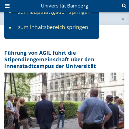
Universität Bamberg
zur Hauptnavigation springen
Sie befinden sich hier:
zum Inhaltsbereich springen
www.uni-bamberg.de
Das Neue im Alten
univis.uni-bamberg.de
Führung von AGIL führt die
Stipendiengemeinschaft über den
fis.uni-bamberg.de
Innenstadtcampus der Universität