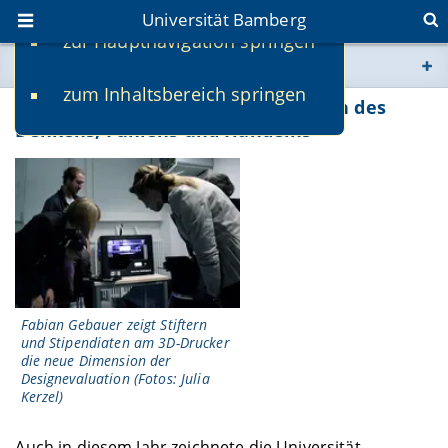
Universität Bamberg
zur Hauptnavigation springen
Sie befinden sich hier:
zum Inhaltsbereich springen
www.uni-bamberg.de
Stipendienfeier 2014 - Im LABORinth des
Denkens, Fühlens und Handelns
univis.uni-bamberg.de
fis.uni-bamberg.de
Fabian Gebauer zeigt Stiftern
und Stipendiaten am 3D-Drucker
die neue Dimension der
Designevaluation (Fotos: Julia
Kerzel)
Auch in diesem Jahr zeichnete die Universität