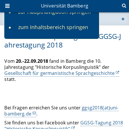
Universität Bamberg
zur Hauptnavigation springen
Sie befinden sich hier:
zum Inhaltsbereich springen
www.uni-bamberg.de
Historische Korpuslinguistik: GGSG-J
ahrestagung 2018
univis.uni-bamberg.de
fis.uni-bamberg.de
Vom
20.-22.09.2018
fand in Bamberg die 10.
Jahrestagung "Historische Korpuslinguistik" der
Gesellschaft für germanistische Sprachgeschichte
statt.
Bei Fragen erreichen Sie uns unter
ggsg2018(at)uni-
bamberg.de
.
Sie finden uns bei Facebook unter
GGSG-Tagung 2018
"Historische Korpuslinguistik"
.