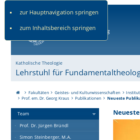
zur Hauptnavigation springen
www.uni-bamberg.de
univis.uni-bamberg.de
fis.u
zum Inhaltsbereich springen
Universität Bamberg
Katholische Theologie
Lehrstuhl für Fundamentaltheolo
Fakultäten
Geistes- und Kulturwissenschaften
Institu
Prof. em. Dr. Georg Kraus
Publikationen
Neueste Publik
Neueste
Team
Prof. Dr. Jürgen Bründl
Simon Steinberger, M.A.