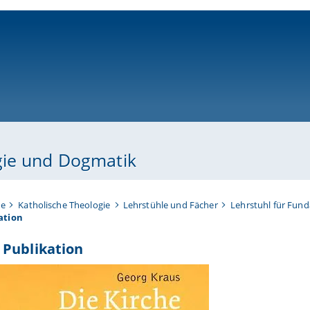
ni-bamberg.de
gie und Dogmatik
te
Katholische Theologie
Lehrstühle und Fächer
Lehrstuhl für Fun
ation
 Publikation