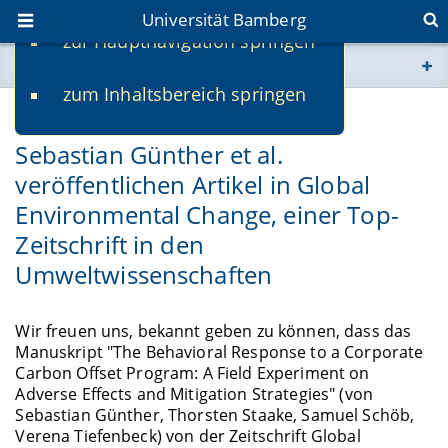
Universität Bamberg
zur Hauptnavigation springen
Sie befinden sich hier:
zum Inhaltsbereich springen
www.uni-bamberg.de
25.06.2020
Sebastian Günther et al.
univis.uni-bamberg.de
veröffentlichen Artikel in Global
Environmental Change, einer Top-
fis.uni-bamberg.de
Zeitschrift in den
Umweltwissenschaften
Wir freuen uns, bekannt geben zu können, dass das
Manuskript "The Behavioral Response to a Corporate
Carbon Offset Program: A Field Experiment on
Adverse Effects and Mitigation Strategies" (von
Sebastian Günther, Thorsten Staake, Samuel Schöb,
Verena Tiefenbeck) von der Zeitschrift Global