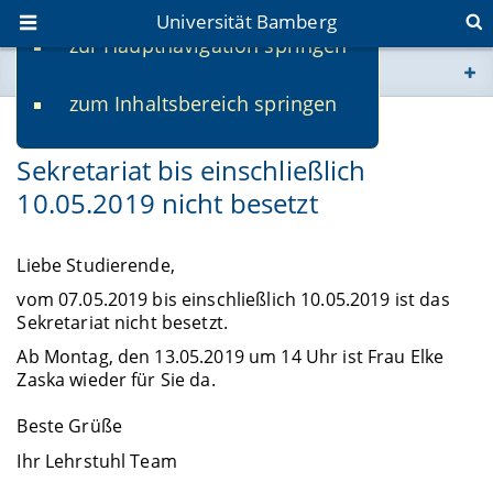
Universität Bamberg
zur Hauptnavigation springen
Sie befinden sich hier:
zum Inhaltsbereich springen
www.uni-bamberg.de
07.05.2019
Sekretariat bis einschließlich
univis.uni-bamberg.de
10.05.2019 nicht besetzt
fis.uni-bamberg.de
Liebe Studierende,
vom 07.05.2019 bis einschließlich 10.05.2019 ist das
Sekretariat nicht besetzt.
Ab Montag, den 13.05.2019 um 14 Uhr ist Frau Elke
Zaska wieder für Sie da.
Beste Grüße
Ihr Lehrstuhl Team