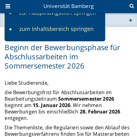
Universität Bamberg
zur Hauptnavigation springen
Sie befinden sich hier:
zum Inhaltsbereich springen
www.uni-bamberg.de
12.01.2026
Beginn der Bewerbungsphase für
univis.uni-bamberg.de
Abschlussarbeiten im
Sommersemester 2026
fis.uni-bamberg.de
Liebe Studierende,
die Bewerbungsfrist für Abschlussarbeiten im
Bearbeitungszeitraum
Sommersemester 2026
beginnt am
15. Januar 2026
. Wir nehmen
Bewerbungen bis einschließlich
28. Februar 2026
entgegen.
Die Themenliste, die Regularien sowie den Ablauf des
Bewerbungsverfahrens finden Sie für Masterarbeiten