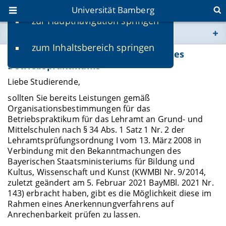
Universität Bamberg
zur Hauptnavigation springen
Sie befinden sich hier:
zum Inhaltsbereich springen
www.uni-bamberg.de
Online-Antrag auf Anerkennung eines
Betriebspraktikums
univis.uni-bamberg.de
Liebe Studierende,
sollten Sie bereits Leistungen gemäß
fis.uni-bamberg.de
Organisationsbestimmungen für das
Betriebspraktikum für das Lehramt an Grund- und
Mittelschulen nach § 34 Abs. 1 Satz 1 Nr. 2 der
Lehramtsprüfungsordnung I vom 13. März 2008 in
Verbindung mit den Bekanntmachungen des
Bayerischen Staatsministeriums für Bildung und
Kultus, Wissenschaft und Kunst (KWMBI Nr. 9/2014,
zuletzt geändert am 5. Februar 2021 BayMBl. 2021 Nr.
143) erbracht haben, gibt es die Möglichkeit diese im
Rahmen eines Anerkennungverfahrens auf
Anrechenbarkeit prüfen zu lassen.