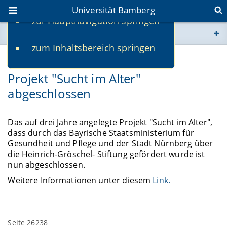
Universität Bamberg
zur Hauptnavigation springen
Sie befinden sich hier:
zum Inhaltsbereich springen
www.uni-bamberg.de
10.02.2020
Projekt "Sucht im Alter"
univis.uni-bamberg.de
abgeschlossen
fis.uni-bamberg.de
Das auf drei Jahre angelegte Projekt "Sucht im Alter",
dass durch das Bayrische Staatsministerium für
Gesundheit und Pflege und der Stadt Nürnberg über
die Heinrich-Gröschel- Stiftung gefördert wurde ist
nun abgeschlossen.
Weitere Informationen unter diesem
Link.
Seite 26238